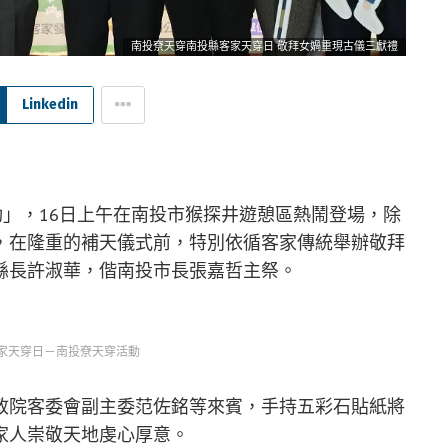
南投尞天穿南投縣客家天穿日 敬拜女媧重現古儀三獻禮
Linkedin
動」，16日上午在南投市猴探井遊憩區熱鬧登場，除
，在隆重的補天儀式前，特別依循客家傳統舉辦敬拜
縣長許淑華，偕南投市長張嘉哲主祭。
客家天穿日－南投尞天穿活動
政院客委會副主委范佐銘等來賓，手持五彩石貼紙將
家人崇敬天地虔心厚意。