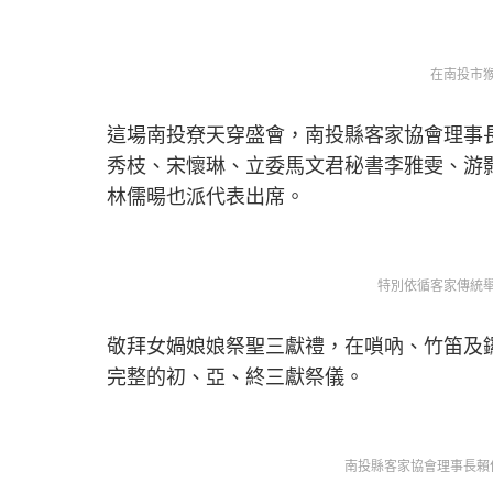
在南投市
這場南投尞天穿盛會，南投縣客家協會理事
秀枝、宋懷琳、立委馬文君秘書李雅雯、游
林儒暘也派代表出席。
特別依循客家傳統
敬拜女媧娘娘祭聖三獻禮，在嗩吶、竹笛及
完整的初、亞、終三獻祭儀。
南投縣客家協會理事長賴