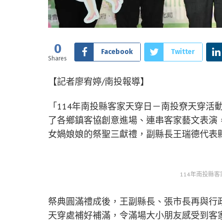
0
Facebook
Twitter
Shares
【記者廖宥婷/南投報導】
「114年南投縣客家天穿日－南投尞天穿活
了各鄉鎮客協創意進場、連串客家藝文表演
女媧娘娘的祭聖三獻禮，副縣長王瑞德代表
114年南投縣
祭典圓滿禮成後，王副縣長、張市長再與行
天穿處補好補滿，令滿場大小朋友感受到客