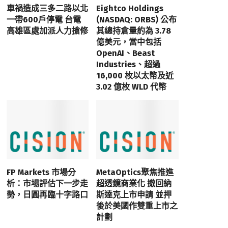
車禍造成三多二路以北
Eightco Holdings
一帶600戶停電 台電
(NASDAQ: ORBS) 公布
高雄區處加派人力搶修
其總持倉量約為 3.78
億美元，當中包括
OpenAI、Beast
Industries、超過
16,000 枚以太幣及近
3.02 億枚 WLD 代幣
FP Markets 市場分
MetaOptics聚焦推進
析：市場評估下一步走
超透鏡商業化 撤回納
勢，日圓再臨十字路口
斯達克上市申請 並押
後於美國作雙重上市之
計劃