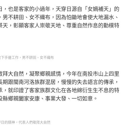
日，也是客家的小過年，天穿日源自「女媧補天」的
，男不耕田、女不織布，因為怕鋤地會使大地漏水、
祭天，彰顯客家人崇敬天地、尊重自然作息的勤樸特
放下手邊工作，男不耕田、女不織布
敬拜大自然，凝聚鄉親感情，今年在南投市山上四里
長期跟閩南河洛族群混居，慢慢的失去語言的傳承，
承，就印證了客家族群文化在各地綿衍生生不息的特
投縣鄉親闔家安康、事業大發、一切如意。
穿日的精神，代表人們敬拜大自然