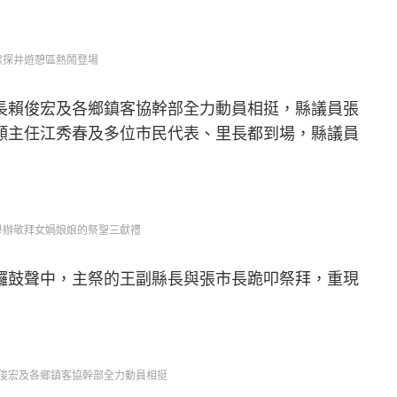
猴探井遊憩區熱鬧登場
長賴俊宏及各鄉鎮客協幹部全力動員相挺，縣議員張
顥主任江秀春及多位市民代表、里長都到場，縣議員
舉辦敬拜女媧娘娘的祭聖三獻禮
鑼鼓聲中，主祭的王副縣長與張市長跪叩祭拜，重現
俊宏及各鄉鎮客協幹部全力動員相挺