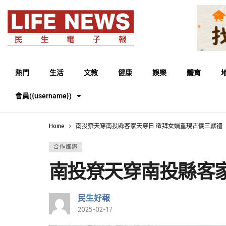
熱門
生活
文教
健康
娛樂
體育
會員({username})
Home
南投尞天穿南投縣客家天穿日 敬拜女媧重現古儀三獻禮
合作媒體
南投尞天穿南投縣客
民生好報
2025-02-17