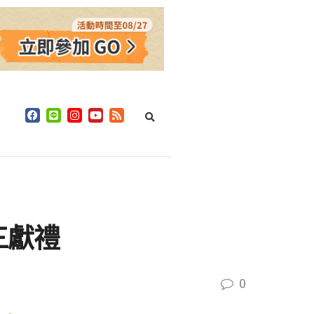
三獻禮
0