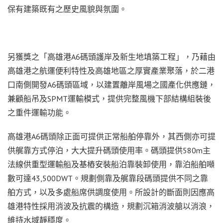
保有建築既有之歷史風貌與氛圍。
另獲獎之「高雄港A6碼頭護岸及新生地填築工程」，乃藉由
高雄港之航運便利特性及高雄地區之厚實產業聚落，於二港
口南側開發A6碼頭區域，以建置離岸風場之國產化供應鏈，
兼顧船吊及SPMT運輸模式，提供完整風機下部結構組裝後
之重件運輸功能。
高雄港A6碼頭除正面可提供正常船舶停靠外，其西側亦可提
供艉靠方式停泊，大大提升碼頭使用率。碼頭提供580m主
法線供重型運輸船及基樁安裝船泊靠裝卸使用，靠泊船舶噸
數可達43,500DWT。規劃側靠及艉靠段碼頭提供不同之靠
舶方式，以及多處船席供調度使用。所設計的斷面則因應高
雄港特性採用消波及抗震的構造，規劃沉箱消波艙以消浪，
維持水域靜穩度。