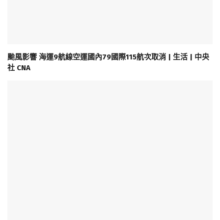
颱風影響 海運9航線空運國內79國際115航次取消 | 生活 | 中央
社 CNA