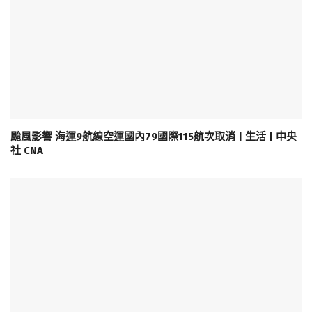
颱風影響 海運9航線空運國內79國際115航次取消 | 生活 | 中央
社 CNA