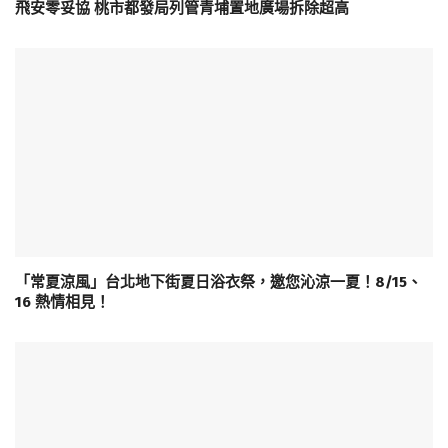
飛安零妥協 桃市都發局列管青埔置地廣場拆除超高
「常夏涼風」台北地下街夏日浴衣祭，邀您沁涼一夏！8/15、
16 熱情相見！