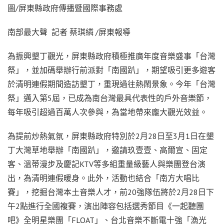
圖/屏東縣政府傳播暨國際事務處
南部最大聲 記者 蔡琪繗 /屏東報導
為振興墾丁觀光，屏東縣政府積極推廣年度音樂盛事「台灣
祭」，並加碼舉辦行前派對「南國趴」，期望吸引更多遊客
於清明連假期間造訪墾丁，重現過往熱鬧景象。今年「台灣
祭」邁入第5屆，已成為南台灣最具代表性的戶外音樂節，
每年吸引超過百萬人次參與，為當地帶來龐大觀光效益。
為提前炒熱氣氛，屏東縣政府特別於2月28日至3月1日在墾
丁大灣草地舉辦「南國趴」，邀請玖壹壹、高爾宣、固定
客、溫蒂漫步及慶記KTV等多組重量級藝人與樂團登台演
出，為清明連假暖身。此外，活動也結合「南方大唱比
賽」，挖掘台灣本土音樂人才，前20強隊伍將於2月28日下
午2點進行全國複賽，演出陣容包括選秀節目《一起聽團
吧》全明星樂團「FLOAT」、台北音樂不斷電十強「漁光