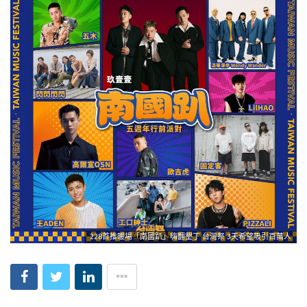
228首推暖場「南國趴」嗨翻墾丁 台灣祭 3天希望吸引百萬人