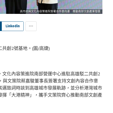
高市府與文化內容策進院簽署合作意向書 推動南部文創產業發展
Linkedin
創2號基地。(圖/高婕)
/高雄報導】
，文化內容策進院南部營運中心進駐高雄駁二共創2
會，與文策院蔡嘉駿董事長簽署支持文創內容合作意
其邁致詞時談到高雄城市發展軌跡，並分析港灣城市
發揮「大港精神」，攜手文策院齊心推動南部文創產