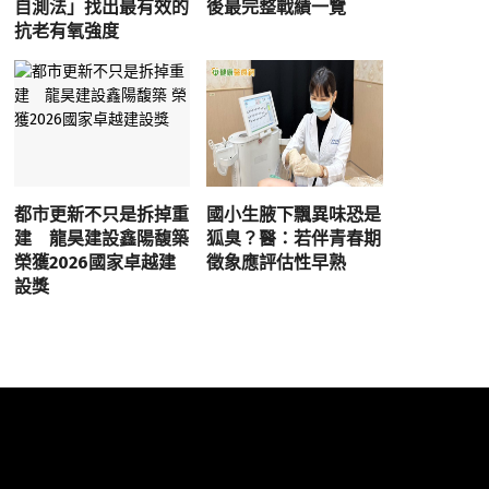
自測法」找出最有效的
後最完整戰績一覽
抗老有氧強度
都市更新不只是拆掉重
國小生腋下飄異味恐是
建 龍昊建設鑫陽馥築
狐臭？醫：若伴青春期
榮獲2026國家卓越建
徵象應評估性早熟
設獎