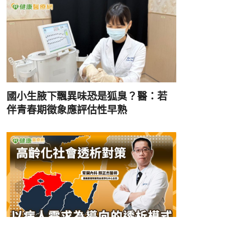
國小生腋下飄異味恐是狐臭？醫：若
伴青春期徵象應評估性早熟