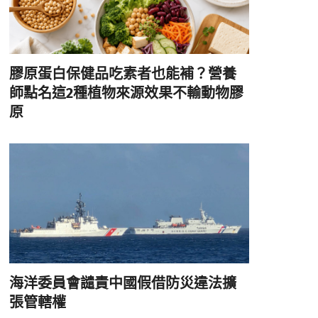
膠原蛋白保健品吃素者也能補？營養
師點名這2種植物來源效果不輸動物膠
原
海洋委員會譴責中國假借防災違法擴
張管轄權