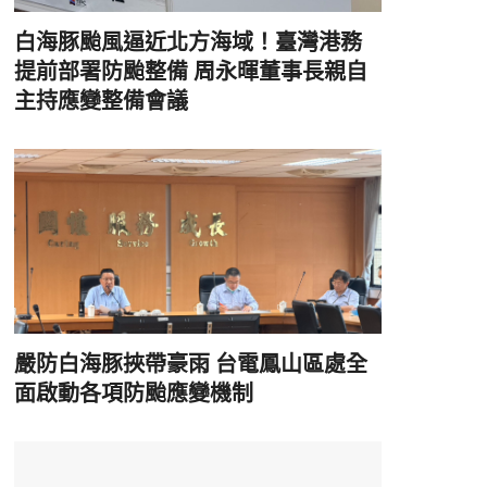
白海豚颱風逼近北方海域！臺灣港務
提前部署防颱整備 周永暉董事長親自
主持應變整備會議
嚴防白海豚挾帶豪雨 台電鳳山區處全
面啟動各項防颱應變機制