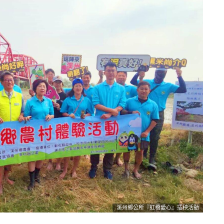
溪州鄉公所『虹橋愛心』插秧活動