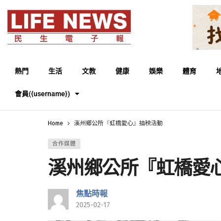
熱門
生活
文教
健康
娛樂
體育
會員({username})
Home
溪州鄉公所『虹橋愛心』插秧活動
合作媒體
溪州鄉公所『虹橋愛
焦點時報
2025-02-17