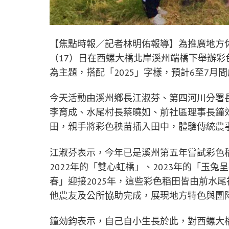
【焦點時報／記者林明佑報導】為推廣地方
（17）日在西螺大橋北岸溪州端橋下舉辦
為主題，搭配「2025」字樣，預計6至7
今天活動由溪州鄉長江淑芬、第四河川分署
李育成、水尾村長蔡曉如、前社區理事長鐘
田，親手將彩色秧苗插入田中，體驗傳統農
江淑芬表示，今年已是溪州第五年嘗試彩色稻
2022年的「雙心虹橋」、2023年的「玉
春」迎接2025年，這些彩色稻田皆由前水
他農友及公所協助完成，展現地方特色與團
鐘効鈞表示，自己自小生長於此，對西螺大