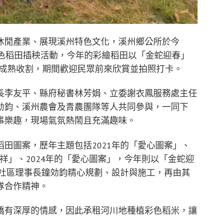
休閒產業、展現溪州特色文化，溪州鄉公所於今
彩色稻田插秧活動，今年的彩繪稻田以「金蛇迎春」
月間成熟收割，期間歡迎民眾前來欣賞並拍照打卡。
長李友平、縣府秘書林芳娟、立委謝衣鳳服務處主任
効鈞、溪州農會及青農團隊等人共同參與，一同下
事樂趣，現場氣氛熱鬧且充滿趣味。
田圖案，歷年主題包括2021年的「愛心圖案」、
兔呈祥」、2024年的「愛心圖案」，今年則以「金蛇迎
尾社區理事長鐘効鈞精心規劃、設計與施工，再由其
隊合作精神。
橋有深厚的情感，因此承租河川地種植彩色稻米，讓