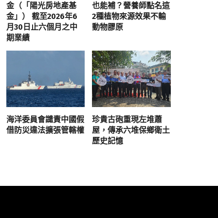
金（「陽光房地產基
也能補？營養師點名這
金」） 截至2026年6
2種植物來源效果不輸
月30日止六個月之中
動物膠原
期業績
海洋委員會譴責中國假
珍貴古砲重現左堆蕭
借防災違法擴張管轄權
屋，傳承六堆保鄉衛土
歷史記憶