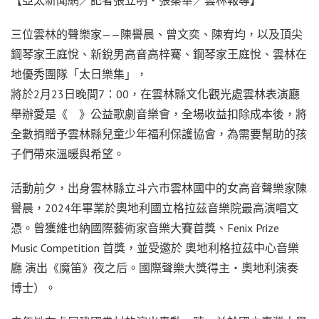
【亞太新聞網／記者張立明‧張秦華／雲林報導】
三位雲林的聲樂家——陳譽晨、曾文奕、陳宥均，以及頂尖
鋼琴家王庭悅、新銳男高音高梓騫、鋼琴家王庭悅、雲林在
地優秀團隊「太日樂集」，
將於2月23日晚間7：00，在雲林縣文化觀光處雲林表演廳
舉辦愛是《 》公益歌劇音樂會，全場收益扣除成本後，將
全數捐贈予雲林縣兒童少年福利保護協會，為需要幫助的孩
子們帶來溫暖與希望。
活動前夕，出身雲林縣立斗六市雲林國中的女高音聲樂家陳
譽晨，2024年畢業於奧地利國立格拉茲音樂院最高演唱文
憑。曾獲維也納國際藝術家音樂大賽首獎、Fenix Prize
Music Competition 首獎，並受邀於 奧地利格拉茲中心音樂
廳 演出《魔笛》夜之后。國際聲樂大獎得主‧奧地利演奏
博士）。