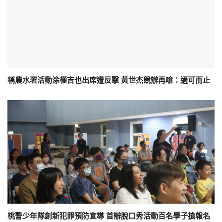
稱農水署活動涂權吉也出席遭反擊 黃世杰競辦再嗆：適可而止
桃警少年隊創新犯罪預防宣導 首辦脫口秀活動百名學子搶報名