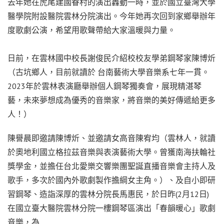
去年她在虎尾建國眷村的演出轟動一時，並於國立臺灣大學
醫學院附設醫院雲林分院演出。今年她再次回到家鄉舉辦年
度歌劇公演，希望用歌聲帶給大家溫暖與力量。
日前，在雲林國中校長謝俊民介紹校校友學弟鋼琴家陳博炘
（古坑鄉人，目前就讀於 台南藝術大學音樂系七年一貫。
2023年於雲林表演廳舉辦個人鋼琴獨奏會，展現精湛琴
藝，未來夢想成為優秀的音樂家，將音樂的美好傳遞給更多
人！）
陳譽晨即邀請陳博炘、並邀請女高音陳宥均（雲林人，就讀
於奧地利國立格拉茲音樂與表演藝術大學。曾獲南海扶輪社
獎學金，並擔任台北愛樂交響樂團聖誕直播音樂會主持人及
歌手，多次於國內外歌劇製作擔綱女主角。）、及自小即研
習鋼琴、造詣深厚的雲林分院長馬惠民，於日昨(2月12日)
在國立臺大醫院雲林分院一樓鋼琴區演出「春韻暖心」歌劇
音樂，為