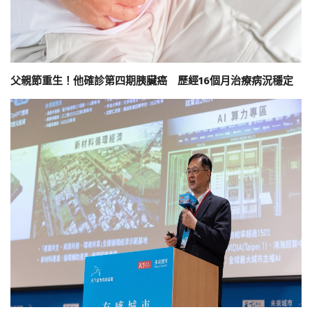
父親節重生！他確診第四期胰臟癌 歷經16個月治療病況穩定