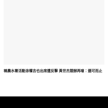
稱農水署活動涂權吉也出席遭反擊 黃世杰競辦再嗆：適可而止