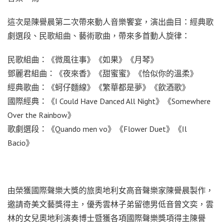
這次是陳譽晨第二次帶來動人音樂饗宴，演出曲目：經典歌
劇選段、民歌組曲、藝術歌曲，帶來多首動人旋律：
民歌組曲：《微風往事》《如果》《月琴》
鄧麗君組曲：《夜來香》《甜蜜蜜》《恰似你的溫柔》
經典歌曲：《蚵仔麵線》《繁華都是夢》《飲酒歌》
國際經典：《I Could Have Danced All Night》《Somewhere
Over the Rainbow》
歌劇選段：《Quando men vo》《Flower Duet》《Il
Bacio》
由榮獲國際聲樂大獎的旅奧地利女高音聲樂家陳譽晨製作，
邀請奇美文藝獎得主，優秀雲林子弟留德男低音曾文奕，雲
林的女兒奧地利演奏博士暨獲各項國際聲樂獎項得主陳譽