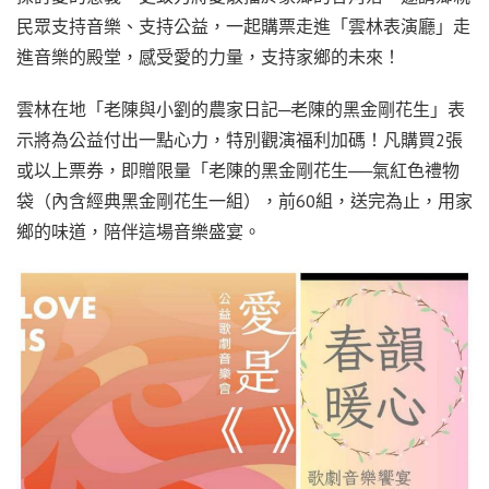
民眾支持音樂、支持公益，一起購票走進「雲林表演廳」走
進音樂的殿堂，感受愛的力量，支持家鄉的未來！
雲林在地「老陳與小劉的農家日記─老陳的黑金剛花生」表
示將為公益付出一點心力，特別觀演福利加碼！凡購買2張
或以上票券，即贈限量「老陳的黑金剛花生──氣紅色禮物
袋（內含經典黑金剛花生一組），前60組，送完為止，用家
鄉的味道，陪伴這場音樂盛宴。