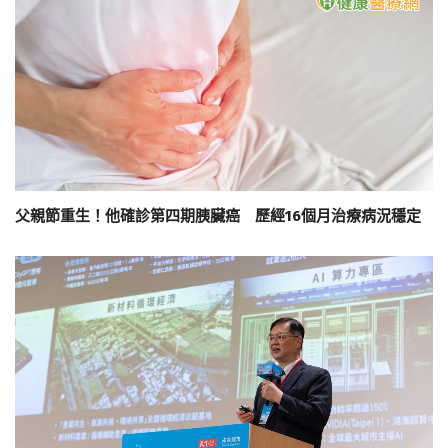
父親節重生！他確診第四期胰臟癌 歷經16個月治療病況穩定