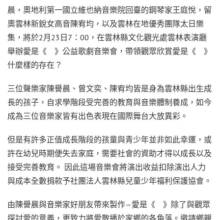
晨，奧地利第一國立維也納音樂院回臺的鋼琴家王庭悅，留
奧雲林新銳女高音陳宥均，以及雲林在地優秀團隊太日樂
集，將於2月23日7：00，在雲林縣文化觀光處雲林表演廳
舉辦愛是《 》公益歌劇音樂會，帶領觀眾欣賞愛是《 》
什麼樣的存在？
三位聲樂家陳譽晨、曾文奕、陳宥均皆是身為雲林縣出生成
長的孩子，自求學階段受完善的教育與音樂體制養成，如今
成為三位音樂家皆有出色表現在國際舞台大放異彩。
但是有許多正值成長階段的孩童與青少年並非如此幸運，或
許在幼兒時期便失去家庭，需要社會的資助才得以成長以及
接受完善教育。 因此這場音樂會將演出收益扣除演出人力
與成本全數捐款予社團法人雲林縣兒童少年福利保護協會。
由陳譽晨與音樂家好朋友帶來製作—愛是《 》除了與觀眾
探討愛的意義，更致力將愛散播於家鄉的各角落。邀請鄉親