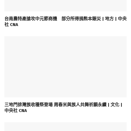
台南農特產搶攻中元節商機 部分所得捐熊本賑災 | 地方 | 中央
社 CNA
三地門排灣族收穫祭登場 周春米與族人共舞祈願永續 | 文化 |
中央社 CNA