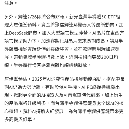
注意。
另外，輝達2/26即將公布財報，新光臺灣半導體30 ETF經
理人詹佳峯預料，資金將聚焦輝達AI機器人等最新動向，加
上DeepSeek問市，加入大型語言模型陣營，AI晶片在東西方
語言模型助力下，加速客製化AI晶片需求長期成長，讓AI半
導體商機從雲端延伸到邊緣裝置，並在軟體應用端加速發
展，帶動費城半導體指數上漲，近期技術面突破200日均
線，半導體行情有逐漸脫離均線糾結跡象。
詹佳峯預估，2025年AI消費性產品拉貨動能強勁，搭配中長
期AI仍為大勢所趨，有助於像AI手機、AI PC終端換機潮出
現、掀起更全面的AI機器人及AI自駕車時代到來，加上衍生
的產品規格升級利多，而台灣半導體供應鏈身處全球AI的核
心樞紐，預料AI持續火紅發展，為台灣半導體供應鏈帶來更
多商機與訂單。