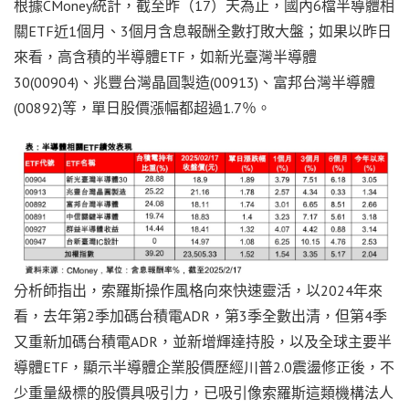
根據CMoney統計，截至昨（17）天為止，國內6檔半導體相
關ETF近1個月、3個月含息報酬全數打敗大盤；如果以昨日
來看，高含積的半導體ETF，如新光臺灣半導體
30(00904)、兆豐台灣晶圓製造(00913)、富邦台灣半導體
(00892)等，單日股價漲幅都超過1.7％。
分析師指出，索羅斯操作風格向來快速靈活，以2024年來
看，去年第2季加碼台積電ADR，第3季全數出清，但第4季
又重新加碼台積電ADR，並新增輝達持股，以及全球主要半
導體ETF，顯示半導體企業股價歷經川普2.0震盪修正後，不
少重量級標的股價具吸引力，已吸引像索羅斯這類機構法人