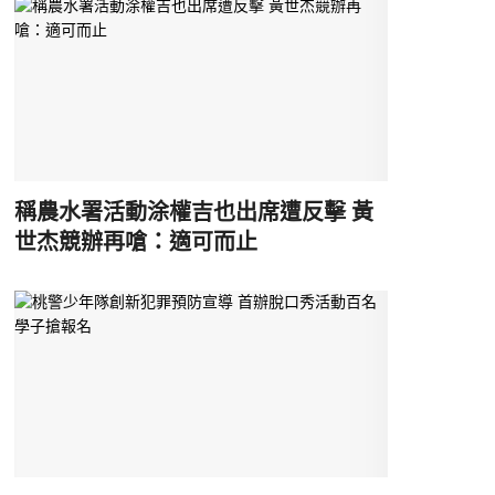
稱農水署活動涂權吉也出席遭反擊 黃
世杰競辦再嗆：適可而止