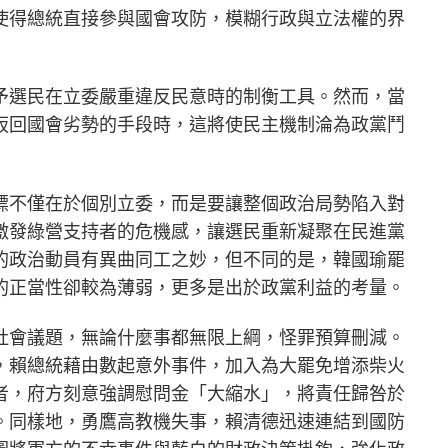
使得總統直接參與國會攻防，模糊行政與立法權的界
予選民在立委嚴重違反民意時的制衡工具。然而，當
扳回國會劣勢的手段時，這將使民主機制淪為政黨鬥
標不僅在於個別立委，而是要讓整個政治局勢陷入對
激發綠營支持者的危機感，讓選民重新凝聚在民進黨
的政治動員有異曲同工之妙，但不同的是，韓國瑜罷
的正當性卻較為薄弱，更多是出於政黨利益的考量。
社會議題，無論什麼事都無限上綱，怪罪預算刪減。
，賴總統藉由數起意外事件，加入為大罷免增添柴火
者，府方刻意強調慰問金「大縮水」，將責任歸咎於
。同樣地，勇鷹高教機失事，賴清德迅速連結到國防