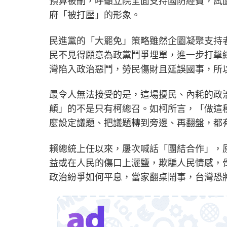
預算被刪，呼籲立院全面支持國防經費，試
府「被打壓」的形象。
民進黨的「大罷免」策略雖然企圖凝聚支持
民不見得願意為政黨鬥爭埋單，進一步打擊
灣陷入政治惡鬥，勞民傷財且延誤國事，所
最令人無法接受的是，這場擾民、內耗的政
顛」的不是只有柯總召。如柯所言，「做這
麼設定議題、把議題轉到旁邊、再翻盤，都
賴總統上任以來，屢次喊話「團結合作」，
益或在人民的傷口上灑鹽，欺騙人民情感，
政治紛爭如何平息，當家翻桌鬧事，台灣恐