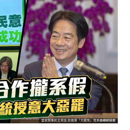
當家鬧事民主笑話 民進黨「大罷免」竟來自總統授意