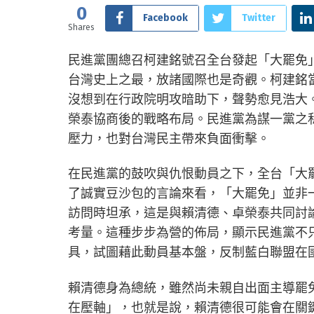
0
Facebook
Twitter
Shares
民進黨團總召柯建銘號召全台發起「大罷免
台灣史上之最，放諸國際也是奇觀。柯建銘
沒想到在行政院明攻暗助下，聲勢愈見浩大
榮泰協商後的戰略布局。民進黨為謀一黨之
壓力，也對台灣民主帶來負面衝擊。
在民進黨的鼓吹與仇恨動員之下，全台「大
了誠實豆沙包的言論來看，「大罷免」並非
訪問時坦承，這是與賴清德、卓榮泰共同討
考量。這種步步為營的佈局，顯示民進黨不
具，試圖藉此動員基本盤，反制藍白聯盟在
賴清德身為總統，雖然尚未親自出面主導罷
在壓軸」，也就是說，賴清德很可能會在關