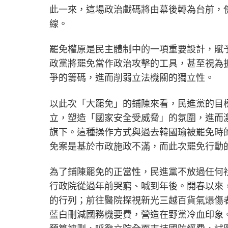
此一來，這場政治戲碼將由幕後轉為台前，
線。
罷免權原是民主體制中的一項重要設計，賦
政黨將罷免當作政治攻擊的工具，甚至視為
爭的籌碼，進而削弱立法機關的獨立性。
以此次「大罷免」的鋪陳來看，民進黨的目
立，塑造「國家安全受威脅」的氛圍，進而
旗下。這種操作方式與過去韓國瑜被罷免時
免案是基於市政施政不滿，而此次罷免行動
為了鋪陳罷免的正當性，民進黨不放過任何
行政院從過年前哭窮、喊到年後。開春以來
的行列；前往醫院探視新光三越百貨氣爆傷
藍白刪減國務機要費，營造在野黨冷血印象