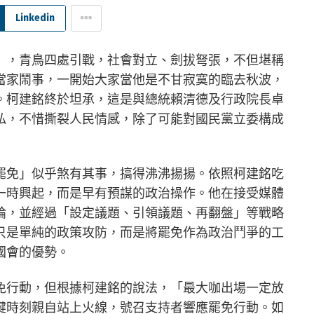
Linkedin
」，青鳥四處引戰，社會對立、劍拔弩張，不但堪稱
當家鬧事，一開始大家當他是不甘寂寞的臨去秋波，
。柯建銘終於坦承，這是與總統賴清德及行政院長卓
私，不惜撕裂人民情感，除了可能對國民黨立委構成
罷免」似乎煞有其事，搞得沸沸揚揚。依照柯建銘吃
一時興起，而是早有預謀的政治操作。他在接受媒體
論，並經過「設定議題、引領議題、再翻盤」等戰略
只是單純的政策攻防，而是將罷免作為政治鬥爭的工
國會的優勢。
免行動，但根據柯建銘的說法，「最大咖出場一定放
鍵時刻親自站上火線，號召支持者響應罷免行動。如