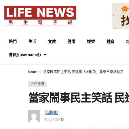
熱門
生活
文教
健康
娛樂
體育
會員({username})
Home
當家鬧事民主笑話 民進黨「大罷免」竟來自總統授意
合作媒體
當家鬧事民主笑話 
品觀點
2025-02-18