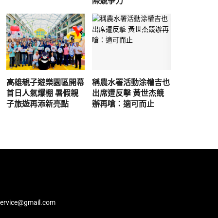
際競爭力
高雄親子遊樂園區開幕
稱農水署活動涂權吉也
首日人氣爆棚 暑假親
出席遭反擊 黃世杰競
子旅遊再添新亮點
辦再嗆：適可而止
service@gmail.com