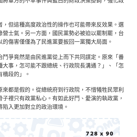
圖將軍方的不幸事件與藍白的財政決策掛鉤，強化政
者，但這種高度政治性的操作也可能帶來反效果。選
綠營士氣。另一方面，國民黨勢必被迫以罷制罷，台
以的傷害僅僅為了民進黨要扳回一黨獨大局面。
治鬥爭竟然是由民進黨從上而下共同謀定。原來「番
種大事，怎可能不跟總統、行政院長溝通？」、「怎
有橋段的」。
原來都是假的。從總統府到行政院，不惜犧牲民眾利
骨子裡只有政黨私心。有如此好鬥、愛演的執政黨，
將陷入更加對立的政治環境。