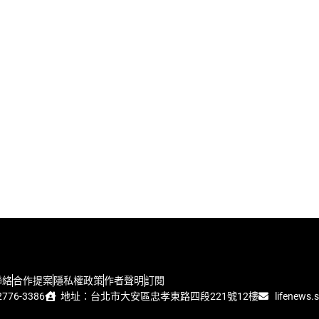
聯絡
合作提案
隱私權政策
作者聲明
訂閱
776-3386
地址：台北市大安區忠孝東路四段221號12樓
lifenews.