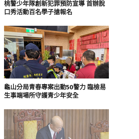
桃警少年隊創新犯罪預防宣導 首辦脫
口秀活動百名學子搶報名
龜山分局青春專案出動50警力 臨檢易
生事端場所守護青少年安全