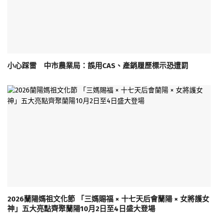
小心踩雷 中市農業局：誤用CAS、產銷履歷標示恐遭罰
2026蘭陽媽祖文化節 「三媽賜福 × 十七天后會蘭陽 × 女將護女
神」五大亮點齊聚蘭陽10月2日至4日盛大登場