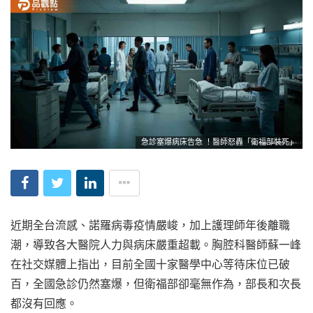
急診塞爆病床告急 ！醫師怒轟「衛福部裝死」
近期全台流感、諾羅病毒疫情嚴峻，加上護理師年後離職
潮，導致各大醫院人力與病床嚴重超載。胸腔科醫師蘇一峰
在社交媒體上指出，目前全國十家醫學中心等待床位已破
百，全國急診仍然塞爆，但衛福部卻毫無作為，部長和次長
都沒有回應。