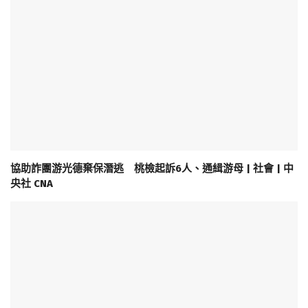
協助詐團游光德棄保潛逃 桃檢起訴6人、通緝游母 | 社會 | 中
央社 CNA