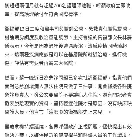
初短短兩個月就有超過700名護理師離職，呼籲政府立即改
革，提高護理給付至符合國際標準。
衛福部13日二度和醫事司與醫師公會、急救責任醫院開會，
討論病房調度及收治量能調節。主持會議的衛福部次長林靜
儀表示，今年是因為過年後遭遇腹瀉、流感疫情同時燒起
來，這兩種疾病應該是可以在基層院所就近治療、進行檢
傷，評估有需要者再轉去大醫院。
然而，蘇一峰近日為急診問題已多次批評衛福部，指責他們
面對急診崩壞病人無法住院只做了三件事：開會騷擾各醫院
急診負責人、發公文要醫院不要讓病人住院、還有開記者會
發表脫離現實的資料，堅持輕症住院才是原因，沒有缺床缺
醫護人員。他直言「這麼廢的衛福部史上未見」。
醫療危機持續延燒，各界呼籲政府正視問題，儘快提出有效
解決方案，以確保民眾的健康權益和醫護人員的工作環境。