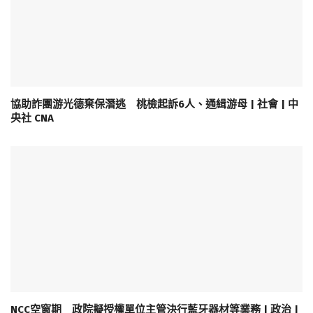
協助詐團游光德棄保潛逃 桃檢起訴6人、通緝游母 | 社會 | 中
央社 CNA
NCC空窗期 政院擬授權單位主管決行藍牙器材等業務 | 政治 |