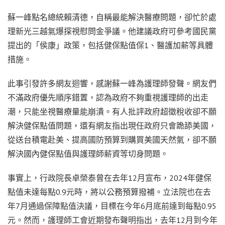
蘇一峰點名總統賴清德，自稱最能解決醫療問題，卻忙於處
理新光三越氣爆探視慰問金爭議。他建議政府可參考國民黨
提出的「侯康」政策，包括健保點值保1、醫護加薪等具體
措施。
此事引發許多網友迴響，感謝蘇一峰為護理師發聲。網友們
不滿政府優先順序錯置，認為政府不夠重視護理師的出走
潮，只能坐視醫療量能崩潰。有人批評政府超徵稅收卻不願
解決健保點值問題，還有網友指出現任政府只會跪舔美國，
從送台積電赴美、提高國防預算到購買美國天然氣，卻不願
解決國內健保點值與護理師薪資等切身問題。
事實上，行政院長卓榮泰曾在去年12月宣布，2024年健保
點值未達每點0.9元時，將以公務預算撥補。立法院也在去
年7月通過保障點值決議，目標在今年6月底前達到每點0.95
元。然而，護理師工會近期發布聲明指出，去年12月到今年