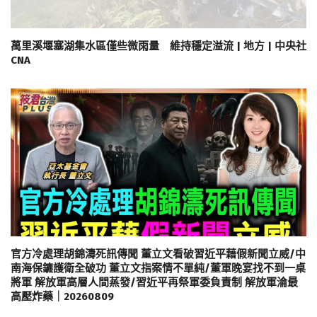
萬里溪堰塞湖集水區僅些微雨量 維持穩定溢流 | 地方 | 中央社
CNA
官方冷處理胡錦濤死訊傳聞 董立文看破習近平藉假新聞立威/中
南海保鑣護衛全破功 董立文指案情不單純/董軍晚宴找不到一桌
將軍 解放軍高層人間蒸發/習近平再祭軍委負責制 解放軍淪最
高壓炸藥｜20260809