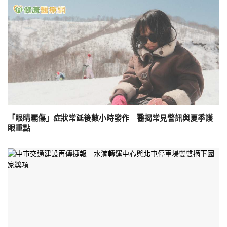
「眼睛曬傷」症狀常延後數小時發作 醫揭常見警訊與夏季護
眼重點