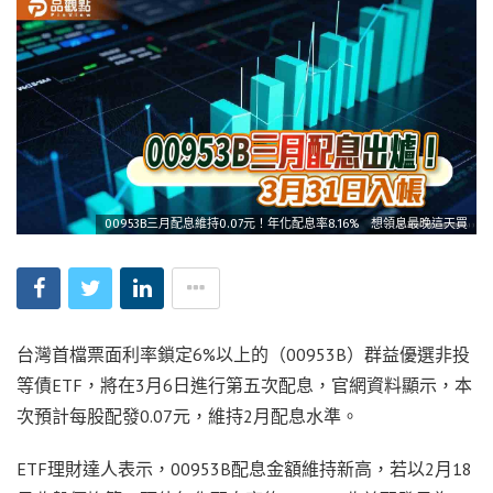
00953B三月配息維持0.07元！年化配息率8.16% 想領息最晚這天買
台灣首檔票面利率鎖定6%以上的（00953B）群益優選非投
等債ETF，將在3月6日進行第五次配息，官網資料顯示，本
次預計每股配發0.07元，維持2月配息水準。
ETF理財達人表示，00953B配息金額維持新高，若以2月18