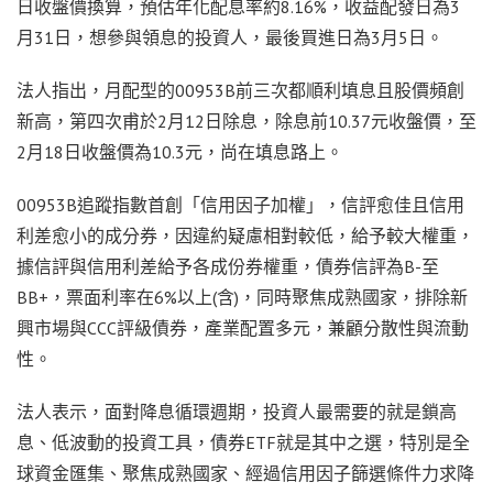
日收盤價換算，預估年化配息率約8.16%，收益配發日為3
月31日，想參與領息的投資人，最後買進日為3月5日。
法人指出，月配型的00953B前三次都順利填息且股價頻創
新高，第四次甫於2月12日除息，除息前10.37元收盤價，至
2月18日收盤價為10.3元，尚在填息路上。
00953B追蹤指數首創「信用因子加權」，信評愈佳且信用
利差愈小的成分券，因違約疑慮相對較低，給予較大權重，
據信評與信用利差給予各成份券權重，債券信評為B-至
BB+，票面利率在6%以上(含)，同時聚焦成熟國家，排除新
興市場與CCC評級債券，產業配置多元，兼顧分散性與流動
性。
法人表示，面對降息循環週期，投資人最需要的就是鎖高
息、低波動的投資工具，債券ETF就是其中之選，特別是全
球資金匯集、聚焦成熟國家、經過信用因子篩選條件力求降