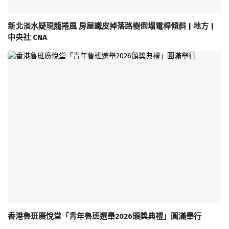
新北淡水疑現龍捲風 房屋鐵皮掉落路樹倒塌電桿傾斜 | 地方 |
中央社 CNA
香港魯班廣悅堂「青年魯班選舉2026頒獎典禮」圓滿舉行