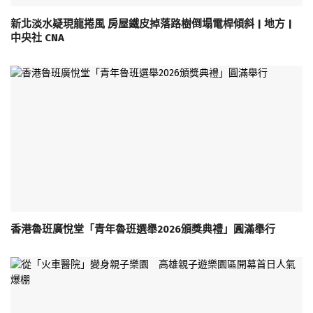
新北淡水疑現龍捲風 房屋鐵皮掉落路樹倒塌電桿傾斜 | 地方 |
中央社 CNA
香港魯班廣悅堂「青年魯班選舉2026頒獎典禮」圓滿舉行