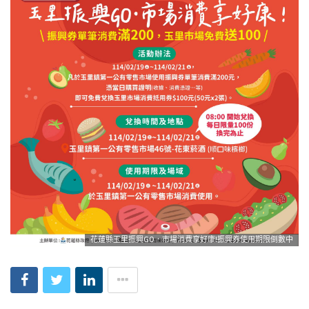
花蓮縣玉里振興GO．市場消費享好康!振興券使用期限倒數中