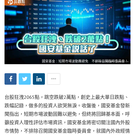
國安基金：短期市場波動難避免 不排除召開臨時委員會！
台股狂洩2065點，跳空跌破2萬點，創史上最大單日跌點、
跌幅記錄，做多的投資人欲哭無淚。收盤後，國安基金發新
聞指出，短期市場波動固難以避免，但終將回歸基本面，呼
籲投資人理性評估市場資訊，國安基金將密切關注國內外股
市情勢，不排除召開國安基金臨時委員會，就國內外政經情