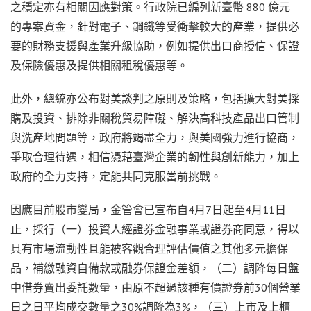
之穩定亦有相關因應對策。行政院已編列新臺幣 880 億元
的專案資金，針對電子、鋼鐵等受衝擊較大的產業，提供必
要的財務支援與產業升級協助，例如提供出口商授信、保證
及保險優惠及提供相關租稅優惠等。
此外，總統亦公布對美談判之原則及策略，包括擴大對美採
購及投資、排除非關稅貿易障礙、解決高科技產品出口管制
與洗產地問題等，政府將竭盡全力，與美國強力進行協商，
爭取合理待遇，相信憑藉臺灣企業的韌性與創新能力，加上
政府的全力支持，定能共同克服當前挑戰。
因應目前股市變局，金管會已宣布自4月7日起至4月11日
止，採行（一）投資人經證券金融事業或證券商同意，得以
具有市場流動性且能被客觀合理評估價值之其他多元擔保
品，補繳融資自備款或融券保證金差額，（二）調降每日盤
中借券賣出委託數量，由原不超過該種有價證券前30個營業
日之日平均成交數量之30%調降為3%，（三）上市及上櫃