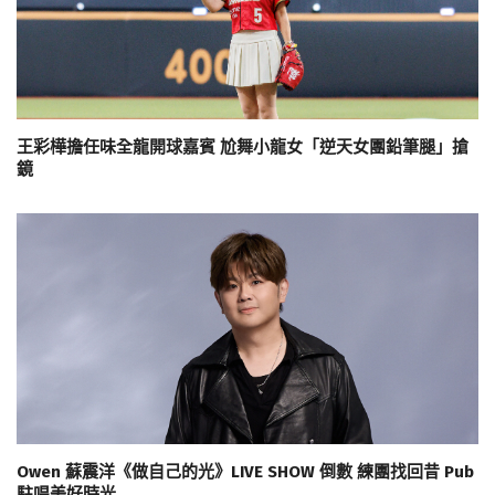
王彩樺擔任味全龍開球嘉賓 尬舞小龍女「逆天女團鉛筆腿」搶
鏡
Owen 蘇震洋《做自己的光》LIVE SHOW 倒數 練團找回昔 Pub
駐唱美好時光