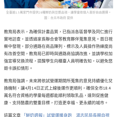
全臺逾1.5萬家門市提供28種鮮奶與豆漿品項，讓學童依個人喜好自由選擇。
圖：台北市政府 提供
教育局表示，為確保計畫品質，已指派各區督學及同仁進行
實地訪查，並透過家長聯合會等教育夥伴蒐集意見。首日視
察中發現，部分通路在商品陳列、標示及人員操作熟練度尚
有改善空間，教育局已即時與通路商協調改進，並請學校加
強宣導兌換流程，提醒學生向櫃臺人員明確告知，以避免悠
遊卡誤扣情形。
教育局強調，未來將依試營運期間所蒐集的意見持續優化兌
換機制，讓4月14日正式上線後運作更順利，確保全市18.4
萬名符合資格的學童每週都能順利領取乳品，達到促進健
康、支持酪農的雙重目標，打造更幸福、更永續的城市。
這篇文章
「鮮奶週報」試營運暖身跑 湯志民局長親自視