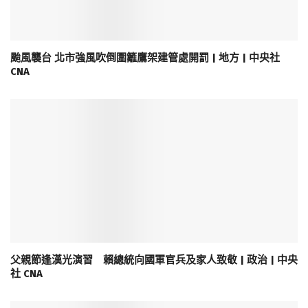
颱風襲台 北市強風吹倒圍籬鷹架建管處開罰 | 地方 | 中央社
CNA
父親節逢漢光演習 賴總統向國軍官兵及家人致敬 | 政治 | 中央
社 CNA