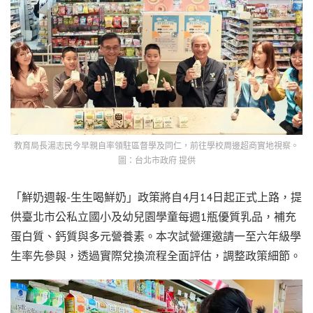
教育局長湯志民今早親自率領駐區督學及同仁，前往學校周邊超商實地視察。
圖：台北市政府 提供
「鮮奶週報-生生喝鮮奶」政策將自4月14日起正式上路，提
供臺北市公私立國小及幼兒園學童每週1瓶優質乳品，補充
蛋白質、鈣質與多元營養素。本次試營運邀請一至六年級學
生率先參與，透過實際兌換流程全面評估，調整政策細節。