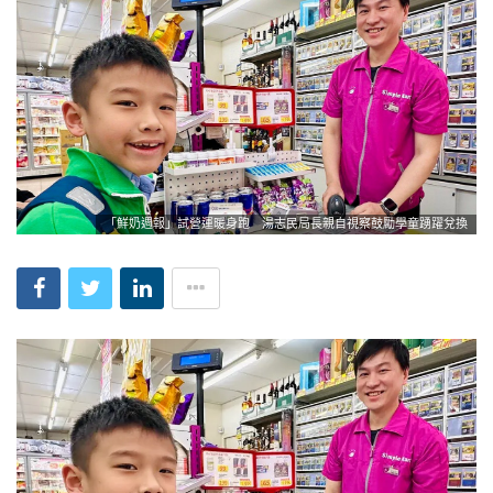
「鮮奶週報」試營運暖身跑 湯志民局長親自視察鼓勵學童踴躍兌換