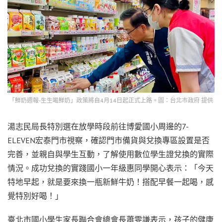
「鮮奶週報-生生喝鮮奶」政策將自4月14日起正式上路。圖：台北市政府 提供
湯志民局長特別選在放學時段前往博愛國小周邊的7-
ELEVEN宏泰門市視察，確認門市備貨與兌換專區設置是否
完善，並親自與學生互動，了解使用數位學生證兌換的實際
情況。成功兌換的實踐國小一年級惠同學開心表示：「今天
特地早起，就是要來換一瓶新鮮牛奶！搭配早餐一起喝，感
覺特別好喝！」
臺北市國小學生家長聯合會總會長蕭雯謙表示，孩子的健康