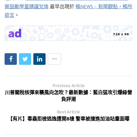
察鼓勵學童踴躍兌換
最早出現於
暢NEWS – 新聞觀點，暢所
欲言
。
Previous Article
川普關稅核彈來襲風向怎吹？最新數據：藍白猛攻引爆綠營
負評潮
Next Article
【有片】毒蟲拒檢逃逸遭開8槍 警車被撞進加油站畫面曝