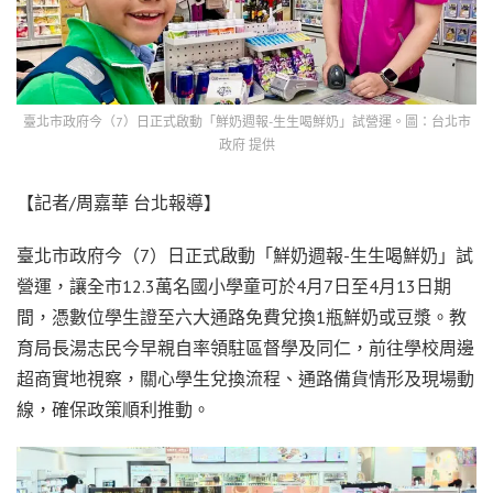
臺北市政府今（7）日正式啟動「鮮奶週報-生生喝鮮奶」試營運。圖：台北市
政府 提供
【記者/周嘉華 台北報導】
臺北市政府今（7）日正式啟動「鮮奶週報-生生喝鮮奶」試
營運，讓全市12.3萬名國小學童可於4月7日至4月13日期
間，憑數位學生證至六大通路免費兌換1瓶鮮奶或豆漿。教
育局長湯志民今早親自率領駐區督學及同仁，前往學校周邊
超商實地視察，關心學生兌換流程、通路備貨情形及現場動
線，確保政策順利推動。