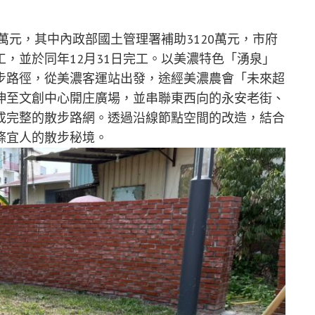
萬元，其中內政部國土管理署補助3120萬元，市府
動工，並於同年12月31日完工。以美濃特色「湧泉」
步路徑，從美濃客運站出發，途經美濃農會「未來超
伸至文創中心開庄廣場，並串聯東西向的永安老街、
成完整的散步路網。透過沿線節點空間的改造，結合
條宜人的散步秘境。