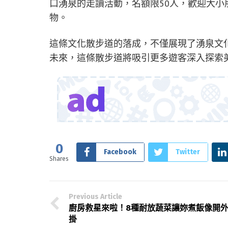
口湧泉的走讀活動，名額限50人，歡迎大
物。
這條文化散步道的落成，不僅展現了湧泉文
未來，這條散步道將吸引更多遊客深入探索
0
Facebook
Twitter
Shares
Previous Article
廚房救星來啦！8種耐放蔬菜讓妳煮飯像開
掛