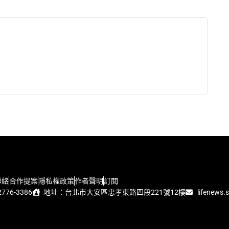
聯絡
合作提案
隱私權政策
作者聲明
訂閱
776-3386
地址：台北市大安區忠孝東路四段221號12樓
lifenews.