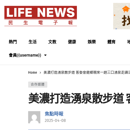
熱門
生活
文教
健康
娛樂
體育
會員({username})
Home
美濃打造湧泉散步道 客委會邀鄉親來一趟三口湧泉走讀
合作媒體
美濃打造湧泉散步道
焦點時報
2025-04-08