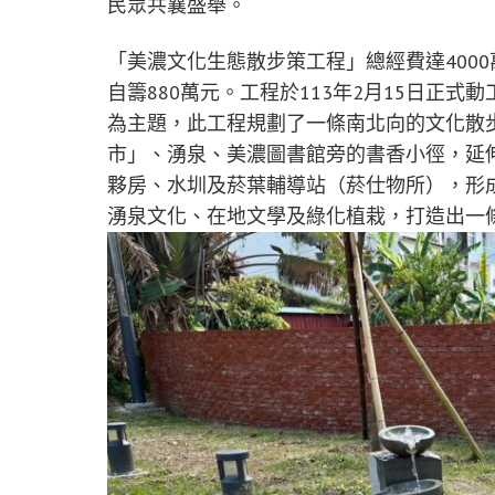
民眾共襄盛舉。
「美濃文化生態散步策工程」總經費達4000
自籌880萬元。工程於113年2月15日正式
為主題，此工程規劃了一條南北向的文化散
市」、湧泉、美濃圖書館旁的書香小徑，延
夥房、水圳及菸葉輔導站（菸仕物所），形
湧泉文化、在地文學及綠化植栽，打造出一