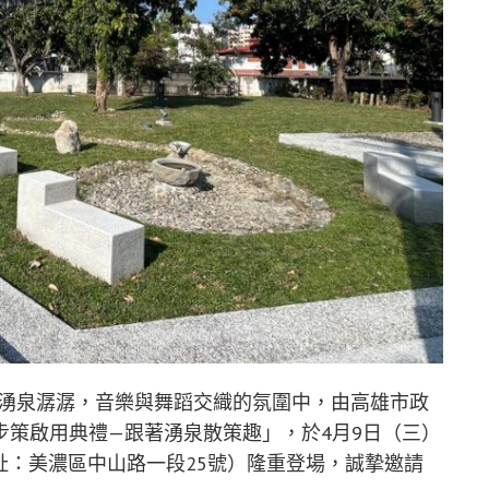
、湧泉潺潺，音樂與舞蹈交織的氛圍中，由高雄市政
步策啟用典禮—跟著湧泉散策趣」，於4月9日（三）
址：美濃區中山路一段25號）隆重登場，誠摯邀請