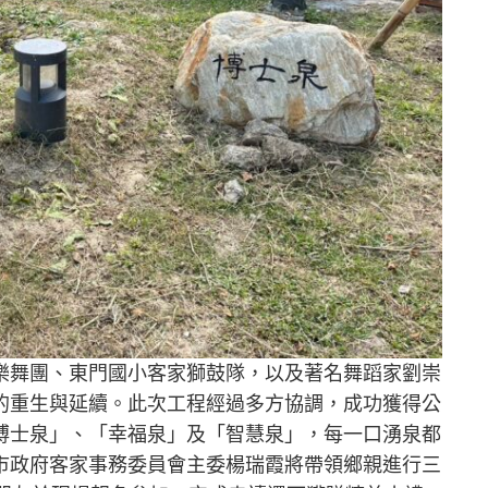
樂舞團、東門國小客家獅鼓隊，以及著名舞蹈家劉崇
的重生與延續。此次工程經過多方協調，成功獲得公
博士泉」、「幸福泉」及「智慧泉」，每一口湧泉都
市政府客家事務委員會主委楊瑞霞將帶領鄉親進行三