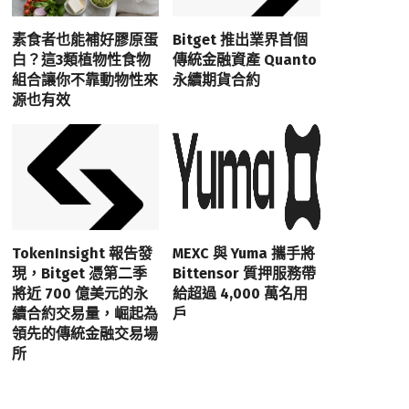
素食者也能補好膠原蛋
Bitget 推出業界首個
白？這3類植物性食物
傳統金融資產 Quanto
組合讓你不靠動物性來
永續期貨合約
源也有效
TokenInsight 報告發
MEXC 與 Yuma 攜手將
現，Bitget 憑第二季
Bittensor 質押服務帶
將近 700 億美元的永
給超過 4,000 萬名用
續合約交易量，崛起為
戶
領先的傳統金融交易場
所