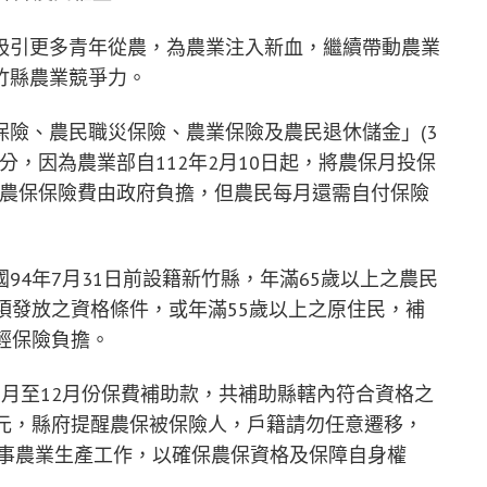
吸引更多青年從農，為農業注入新血，繼續帶動農業
竹縣農業競爭力。
險、農民職災保險、農業保險及農民退休儲金」(3
分，因為農業部自112年2月10日起，將農保月投保
增加農保保險費由政府負擔，但農民每月還需自付保險
94年7月31日前設籍新竹縣，年滿65歲以上之農民
項發放之資格條件，或年滿55歲以上之原住民，補
輕保險負擔。
3年1月至12月份保費補助款，共補助縣轄內符合資格之
863元，縣府提醒農保被保險人，戶籍請勿任意遷移，
從事農業生產工作，以確保農保資格及保障自身權