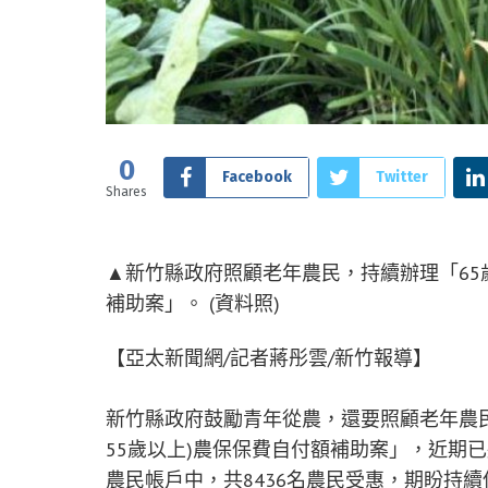
0
Facebook
Twitter
Shares
▲新竹縣政府照顧老年農民，持續辦理「65
補助案」。 (資料照)
【亞太新聞網/記者蔣彤雲/新竹報導】
新竹縣政府鼓勵青年從農，還要照顧老年農民
55歲以上)農保保費自付額補助案」，近期
農民帳戶中，共8436名農民受惠，期盼持