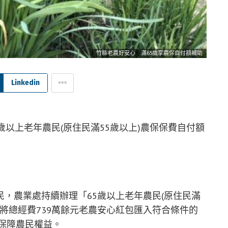
竹縣老農好安心 滿65歲享農保自付額補助
Linkedin
歲以上老年農民(原住民滿55歲以上)農保保費自付額
，農業處持續辦理「65歲以上老年農民(原住民滿
已將總經費739萬餘元老農安心紅包匯入符合條件的
續保障農民權益。