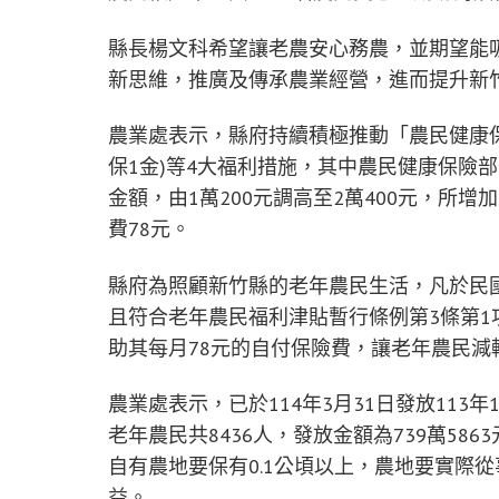
縣長楊文科希望讓老農安心務農，並期望能
新思維，推廣及傳承農業經營，進而提升新
農業處表示，縣府持續積極推動「農民健康保
保1金)等4大福利措施，其中農民健康保險部
金額，由1萬200元調高至2萬400元，所
費78元。
縣府為照顧新竹縣的老年農民生活，凡於民國
且符合老年農民福利津貼暫行條例第3條第1
助其每月78元的自付保險費，讓老年農民減
農業處表示，已於114年3月31日發放11
老年農民共8436人，發放金額為739萬5
自有農地要保有0.1公頃以上，農地要實際
益。