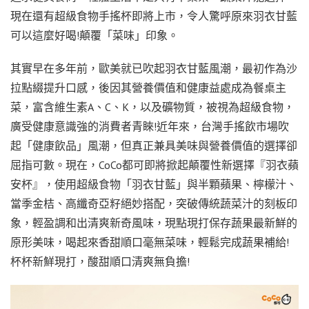
現在還有超級食物手搖杯即將上市，令人驚呼原來羽衣甘藍
可以這麼好喝!顛覆「菜味」印象。
其實早在多年前，歐美就已吹起羽衣甘藍風潮，最初作為沙
拉點綴提升口感，後因其營養價值和健康益處成為餐桌主
菜，富含維生素A、C、K，以及礦物質，被視為超級食物，
廣受健康意識強的消費者青睞!近年來，台灣手搖飲市場吹
起「健康飲品」風潮，但真正兼具美味與營養價值的選擇卻
屈指可數。現在，CoCo都可即將掀起顛覆性新選擇『羽衣蘋
安杯』，使用超級食物「羽衣甘藍」與半顆蘋果、檸檬汁、
當季金桔、高纖奇亞籽絕妙搭配，突破傳統蔬菜汁的刻板印
象，輕盈調和出清爽新奇風味，現點現打保存蔬果最新鮮的
原形美味，喝起來香甜順口毫無菜味，輕鬆完成蔬果補給!
杯杯新鮮現打，酸甜順口清爽無負擔!