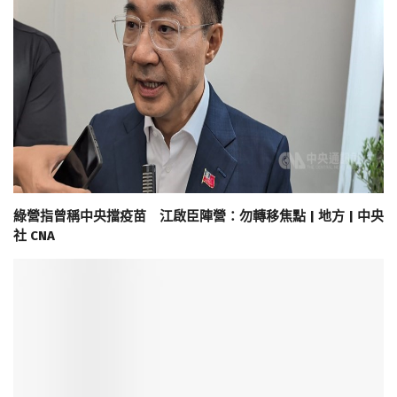
綠營指曾稱中央擋疫苗 江啟臣陣營：勿轉移焦點 | 地方 | 中央
社 CNA