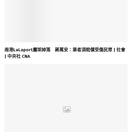
南港LaLaport鷹架掉落 蔣萬安：業者須賠償受傷民眾 | 社會
| 中央社 CNA