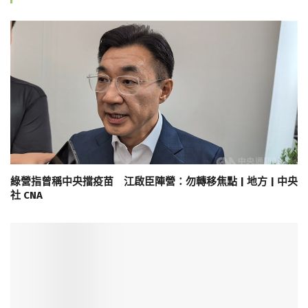
綠營指曾稱中央擋疫苗 江啟臣陣營：勿轉移焦點 | 地方 | 中央
社 CNA