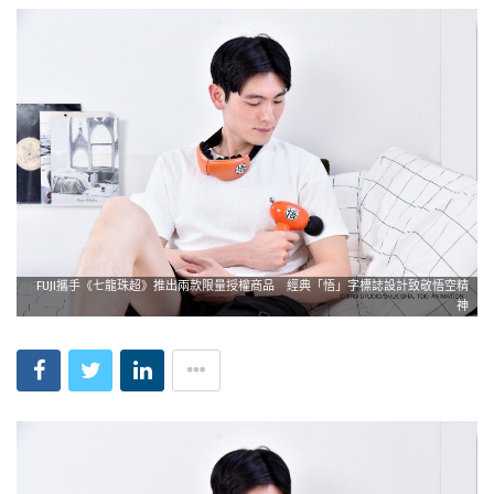
FUJI攜手《七龍珠超》推出兩款限量授權商品 經典「悟」字標誌設計致敬悟空精
神