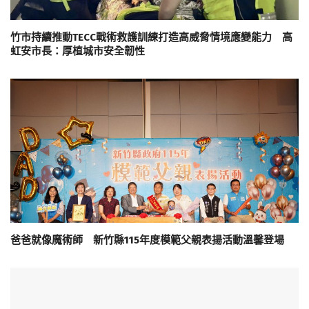
竹市持續推動TECC戰術救護訓練打造高威脅情境應變能力 高
虹安市長：厚植城市安全韌性
爸爸就像魔術師 新竹縣115年度模範父親表揚活動溫馨登場