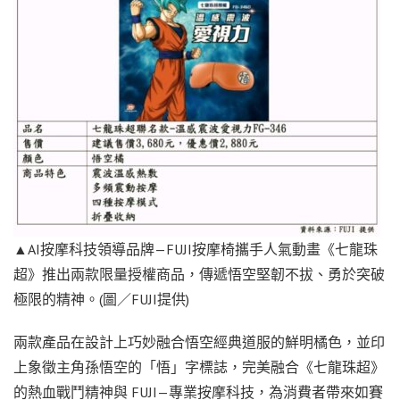
▲AI按摩科技領導品牌—FUJI按摩椅攜手人氣動畫《七龍珠
超》推出兩款限量授權商品，傳遞悟空堅韌不拔、勇於突破
極限的精神。(圖／FUJI提供)
兩款產品在設計上巧妙融合悟空經典道服的鮮明橘色，並印
上象徵主角孫悟空的「悟」字標誌，完美融合《七龍珠超》
的熱血戰鬥精神與 FUJI—專業按摩科技，為消費者帶來如賽