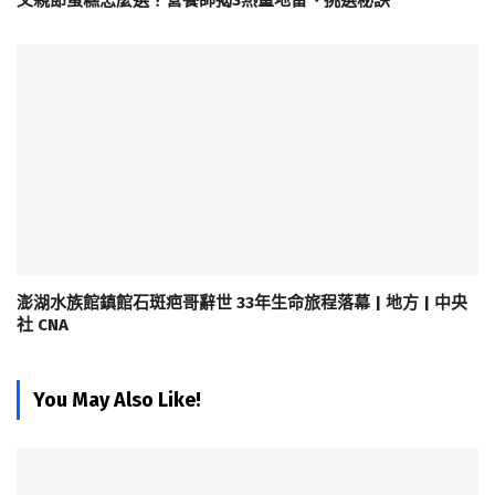
父親節蛋糕怎麼選？營養師揭3熱量地雷、挑選秘訣
澎湖水族館鎮館石斑疤哥辭世 33年生命旅程落幕 | 地方 | 中央
社 CNA
You May Also Like!