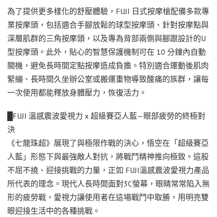
為了提供更多樣化的舒壓體驗，FUJI 日式按摩槍配備多款專
業按摩頭，包括適合手腳放鬆的球型按摩頭、針對按摩點與
深層肌群的三角按摩頭，以及專為背部兩側與腳跟設計的U
型按摩頭。此外，貼心的智慧保護機制可在 10 分鐘內自動
關機，避免長時間定點按摩造成負擔。特別適合運動後肌肉
緊繃、長時間久坐辦公室或搬運重物導致酸痛的族群，讓每
一次使用都能釋放身體壓力，恢復活力。
█FUJI 溫感震波愛視力 x 超級賽亞人藍—眼部疲勞的終極對
決
《七龍珠超》展現了與極限作戰的決心，悟空在「超級賽亞
人藍」形態下與最強敵人對抗，將戰鬥精神推向極致。這股
不屈不撓、迎接挑戰的力量，正如 FUJI溫感震波愛視力產品
所代表的理念。現代人長時間面對3C螢幕，眼睛常常陷入無
形的疲勞戰，愛視力讓使用者在這場戰鬥中取勝，用明亮雙
眼迎接生活中的各種挑戰。