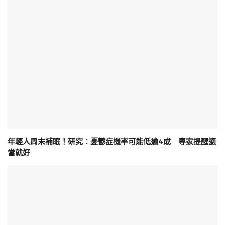
年輕人周末補眠！研究：憂鬱症機率可能低逾4成 專家提醒適
當就好