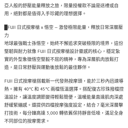
亞人般的舒壓能量釋放之旅，限量授權款不論是送禮或自
用，絕對都是值得入手珍藏的理想選擇。
█FUJI 日式按摩槍 x 悟空 — 激發極限能量，釋放日常深層壓
力
地球最強戰士孫悟空，始終不懈追求突破極限的境界，這份
堅韌與耐力就像 FUJI 日式按摩槍設計靈感的核心，穩定紮
實的外型象徵悟空堅毅不屈的精神，專為深層肌肉放鬆打
造，是日常舒壓與運動後放鬆的最佳夥伴。
FUJI 日式按摩槍搭載新一代發熱按摩頭，能於三秒內迅速導
熱。擁有 40°C 和 45°C 兩檔恆溫選擇。搭配復古珍珠撥檔控
溫設計，讓溫度調節變得輕鬆簡便，溫暖能量直達肌肉深處
舒緩緊繃感。還提供四檔按摩強度設定，結合 7 毫米深層擊
打技術，每分鐘高達 3,000 轉依舊保持靜音低噪，滿足全身
不同部位的按摩需求。