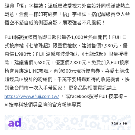
經典「悟」字標誌；溫感震波愛視力外盒設計同樣滿載熱血
戰意，盒側一樣印有經典「悟」字標誌，搭配超級賽亞人藍
悟空不怒自威的側面身影，展現強者不凡風範！
FUJI兩款授權商品即日起限量各1,000台熱血開售！FUJI 日
式按摩槍《七龍珠超》限量授權款，建議售價2,980元，優
惠價1,980元；FUJI 溫感震波愛視力《七龍珠超》限量授權
款，建議售價3,680元，優惠價2,880元。免費加入FUJI按摩
椅會員綁定LINE帳號，再領500元現折優惠券。喜愛七龍珠
超經典IP設計的粉絲們，千萬不要錯過難得的收藏機會，快
到全台門市一次入手帶回家！ 更多品牌相關資訊請上
https://www.efuji.com.tw/
，或facebook搜尋FUJI 按摩椅 –
AI按摩科技領導品牌的官方粉絲專頁