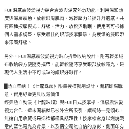
FUJI溫感震波愛視力結合震波與溫感熱敷功能，利用溫和熱
度與深層震動，放鬆眼周肌肉、減輕壓力並提升舒適感。共
有四種按摩模式：舒緩、活力、放鬆與助眠，使用者可根據
個人需求調整，享受最佳的眼部按摩體驗，為疲憊的雙眼帶
來深層舒緩。
另外，FUJI溫感震波愛視力貼心折疊收納設計，附有輕柔絨
布收納袋方便隨身攜帶，能輕鬆隨時享受眼部放鬆時光，是
現代人生活中不可或缺的護眼好夥伴。
█熱血集結！《七龍珠超》限量授權獨創設計，開箱即燃戰
意，實用紓壓更具收藏價值
經典熱血動漫《七龍珠超》與FUJI日式按摩槍、溫感震波愛
視力合作，還未開箱就已被外盒所吸引，讓粉絲一見傾心，
無論自用收藏或是送禮都極具話題性！按摩槍盒身以燃燒戰
意的藍色電光為背景，以及悟空霸氣自信的身影，側面印有