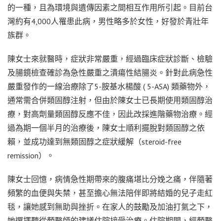
的一種，且為環境與遺傳因素之間相互作用所引起。目前台
灣約有4,000人罹患此病，男性略多於女性，好發於青壯年
族群。
陳女士來就醫時，症狀非常嚴重，經過臨床症狀診斷、檢驗
及腸鏡檢查確診為急性嚴重之潰瘍性結腸炎。針對此病急性
嚴重發作的一線治療除了5-胺基水楊酸 ( 5-ASA) 類藥物外，
通常需合併類固醇注射，但由於陳女士已長期使用類固醇治
療，對高劑量類固醇反應不佳，因此改採進階藥物治療。經
過為期一個半月的治療後，陳女士順利擺脫對類固醇之依
賴，並成功達到無類固醇之症狀緩解（steroid-free
remission）。
陳女士回憶，病情急性期帶來的腹痛堪比分娩之痛，伴隨著
頻繁的血便與失禁，甚至擔心無法陪伴即將結婚的兒子走紅
毯，讓她感到無助與挫折。在家人的鼓勵及加油打氣之下，
她選擇聽從顏醫師的建議住院接受治療。住院期間，經顏醫