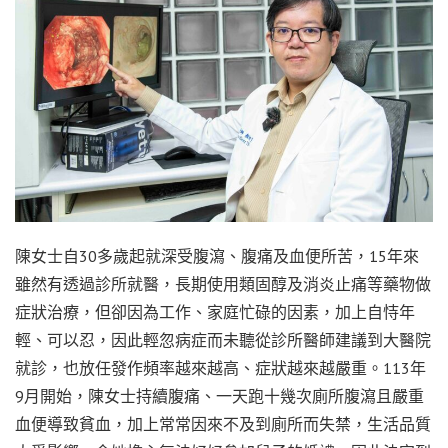
陳女士自30多歲起就深受腹瀉、腹痛及血便所苦，15年來
雖然有透過診所就醫，長期使用類固醇及消炎止痛等藥物做
症狀治療，但卻因為工作、家庭忙碌的因素，加上自恃年
輕、可以忍，因此輕忽病症而未聽從診所醫師建議到大醫院
就診，也放任發作頻率越來越高、症狀越來越嚴重。113年
9月開始，陳女士持續腹痛、一天跑十幾次廁所腹瀉且嚴重
血便導致貧血，加上常常因來不及到廁所而失禁，生活品質