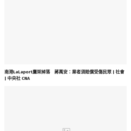
南港LaLaport鷹架掉落 蔣萬安：業者須賠償受傷民眾 | 社會
| 中央社 CNA