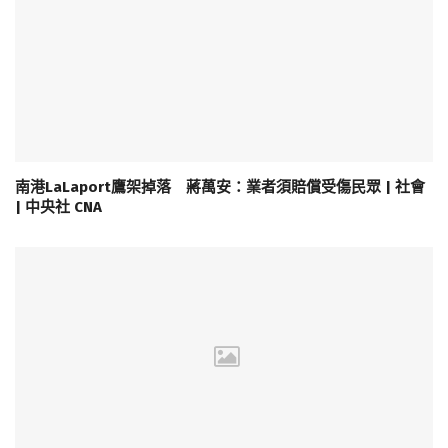
南港LaLaport鷹架掉落 蔣萬安：業者須賠償受傷民眾 | 社會
| 中央社 CNA