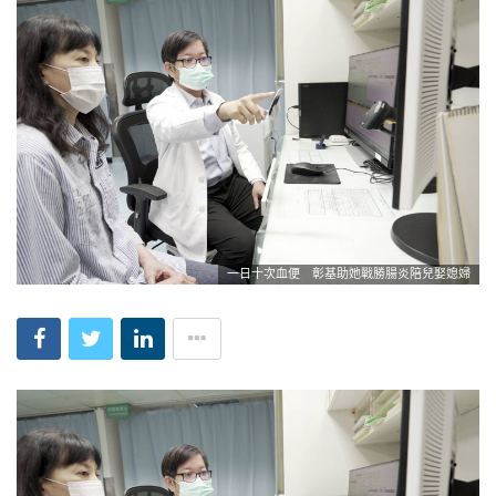
一日十次血便 彰基助她戰勝腸炎陪兒娶媳婦