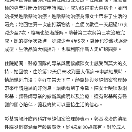
師的專業診斷及個案申請協助，成功取得重大傷病卡，並開
始接受進階藥物治療。進階藥物治療為陳女士帶來了生活的
曙光；她回憶第一次施打藥物後，血便次數從一天超過10次
減少至7次，腹痛也逐漸緩解。隨著第二次與第三次治療完
成，她的排便次數進一步減少至4至5次，糞便也從液狀逐漸
成型，生活品質大幅提升，也順利陪伴新人走紅毯圓夢。
住院期間，醫療團隊的專業與關懷讓陳女士感受到莫大的支
持。她回憶，住院第12天仍未收到重大傷病卡申請結果時，
情緒幾近崩潰；幸好在當天下午，顏醫師與翠純個案管理師
帶來申請通過的好消息，讓她看到了希望。陳女士哽咽淚謝
彰基：顏醫師專業的診斷與說明以及治療，還有彰基所有醫
護的關心陪伴，讓我終於可以重拾生活的信心。
彰基胃腸肝膽內科許翠純個案管理師表示，彰基收治的潰瘍
性腸炎個案涵蓋年齡層廣泛，從4歲到80歲都有。對於成人