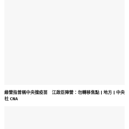
綠營指曾稱中央擋疫苗 江啟臣陣營：勿轉移焦點 | 地方 | 中央
社 CNA