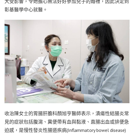
大受影響，令她擔心無法好好參加兒子的婚禮，因此決定到
彰基醫學中心就醫。
收治陳女士的胃腸肝膽科顏旭亨醫師表示，潰瘍性結腸炎常
見的症狀包括腹瀉、糞便帶有血與黏液、直腸出血或排便急
迫感，是慢性發炎性腸道疾病(Inflammatory bowel disease)