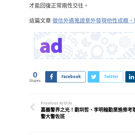
才能回復正常兩性交往。
這篇文章
徵信外遇蒐證意外發現他性成癮，
0
Facebook
Twitter
Shares
Previous Article
嘉義警界之光！劉圳哲、李明翰勤業進修考
警大警佐班