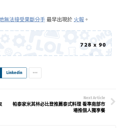
她無法接受果斷分手
最早出現於
火報
。
Linkedin
Next Article
取
帕泰家米其林必比登推薦泰式料理 看準南部市
場推個人獨享餐