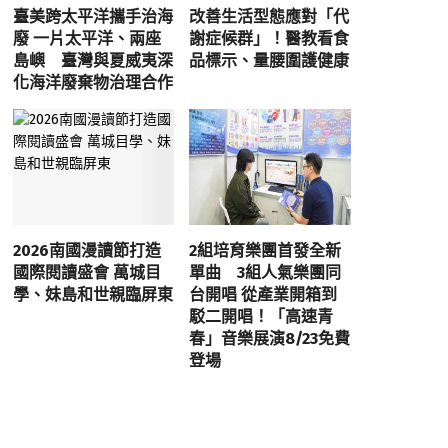
臺美跨太平洋攜手治海
改善生活型態應對「代
廢 一片太平洋、兩座
謝症候群」！醫教看食
島嶼 臺灣與夏威夷深
品標示、量腰圍護健康
化海洋廢棄物治理合作
2026南國漫讀節打造
2組培育樂團首發全新
國際閱讀盛會 萬城目
單曲 3組人氣樂團同
學、妹島和世親臨屏東
台開唱 從產業開箱到
駁二開唱！「高速青
春」音樂展演8/23免費
登場