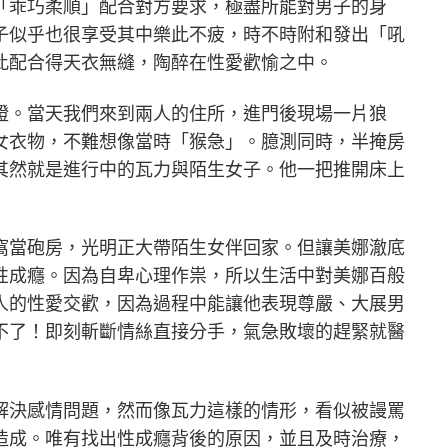
「乖巧柔順」配合對方要求，極盡所能對男子的身
子似乎也很享受其中樂此不疲，時不時附和發出「吼
此配合得天衣無縫，陶醉在性愛歡愉之中。
證。當天我們來到兩人的住所，進門後現場一片狼
女衣物，不難想像當時「猴急」。臆測同時，半掩房
其然就是進行中的瓦力與陌生女子。他一把推開床上
窩當砲房，光明正大帶陌生女伴回家。但讓美娜澈底
性成癮。因為自卑心理作祟，所以生活中對美娜百般
人的性愛交歡，因為過程中能讓他表現尊嚴、大展男
不了！即刻斬斷情絲直接分手，氣急敗壞的趕緊就醫
解決感情問題，然而像瓦力這樣的情形，看似被謾罵
造成。唯有找出性成癮背後的原因，並且及時治療，