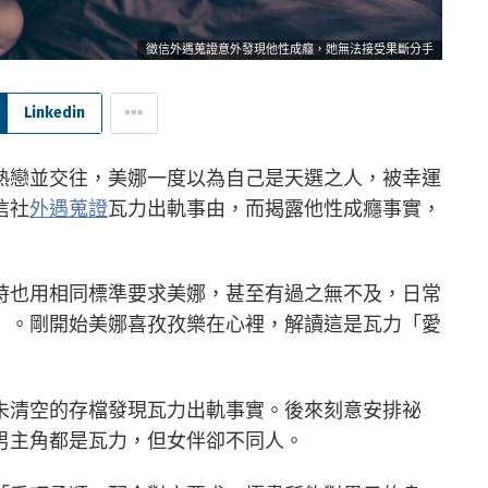
徵信外遇蒐證意外發現他性成癮，她無法接受果斷分手
Linkedin
熱戀並交往，美娜一度以為自己是天選之人，被幸運
信社
外遇蒐證
瓦力出軌事由，而揭露他性成癮事實，
時也用相同標準要求美娜，甚至有過之無不及，日常
」。剛開始美娜喜孜孜樂在心裡，解讀這是瓦力「愛
未清空的存檔發現瓦力出軌事實。後來刻意安排祕
男主角都是瓦力，但女伴卻不同人。