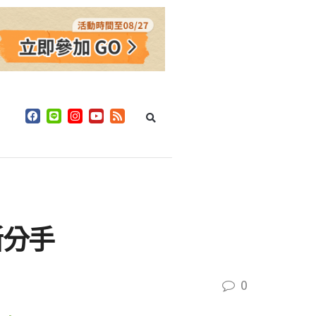
斷分手
0