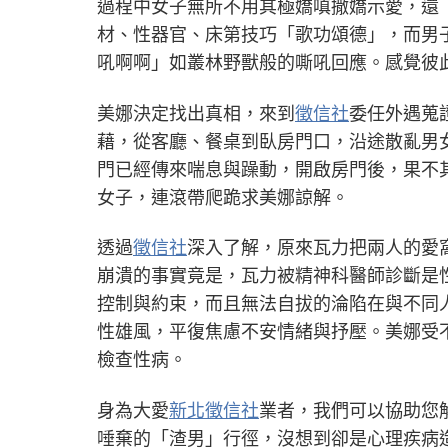
過程中女子無所不用其極嬌嗔撒嬌示愛，還
材、性器官、床第技巧「歌功頌德」，而男
吼啊啊」如叢林野獸般的嘶吼回應。感覺彼
美娜決定找出真相，來到
徵信社
委任外遇蒐
藉，從客廳、餐桌到臥房門口，沿途散亂男
門已經傳來喘息與躁動，開啟房門後，果不
女子，連滾帶爬跪求美娜諒解。
透過
徵信社
深入了解，原來瓦力把兩人的愛
崩潰的事實竟是，瓦力被精神科醫師診斷是
控制與約束，而且無法自拔的淪陷在與不同
性雄風，平復焦慮不安情緒與抒壓。美娜受
檢查性病。
身為大愛
新北徵信社
業者，我們可以協助您
唾棄的「渣男」行徑，沒想到卻是心理疾病