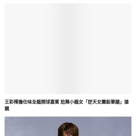
王彩樺擔任味全龍開球嘉賓 尬舞小龍女「逆天女團鉛筆腿」搶
鏡