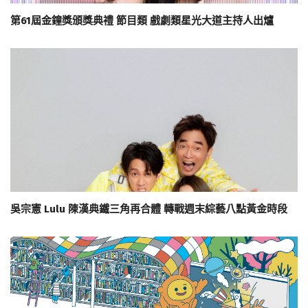
第61屆金鐘獎頒獎典禮 節目類 戲劇類星光大道主持人出爐
吳宗憲 Lulu 陳漢典鐵三角再合體 轉戰週末綜藝八點黃金時段