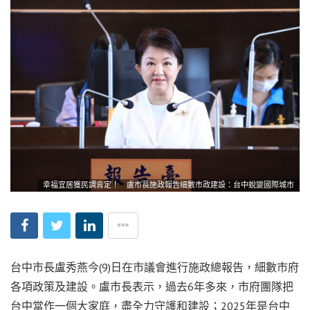
幸福宜居獲民調肯定！ 盧市長施政報告細數市政建設：台中蛻變國際城市
台中市長盧秀燕今(9)日在市議會進行施政總報告，細數市府
各項政策及建設。盧市長表示，過去6年多來，市府團隊把
台中當作一個大家庭，盡全力守護和建設；2025年是台中