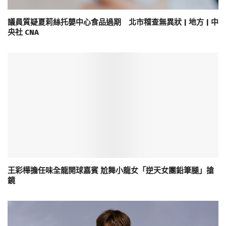
議員質疑夏莉絲托嬰中心食品過期 北市稽查無異狀 | 地方 | 中
央社 CNA
王彩樺擔任味全龍開球嘉賓 尬舞小龍女「逆天女團鉛筆腿」搶
鏡