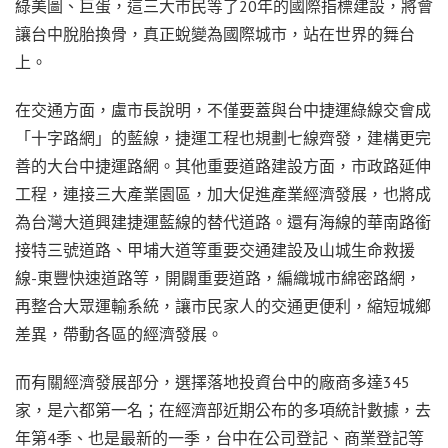
綠美圖、巨蛋，這三大市民等了20年的國際指標建設，將會
讓台中脫胎換骨，真正蛻變為國際城市，站在世界的舞台
上。
在交通方面，盧市長說明，不僅要蓋與台中捷運綠線交會成
「十字路網」的藍線，捷運工程也規劃七線齊發，建構更完
善的大台中捷運路網。其他重要道路建設方面，市政路延伸
工程，連接三大產業園區，加大促進產業經濟發展，也將成
為台灣大道興建捷運藍線的替代道路。還有海線的華南路銜
接特三號道路、甲埔大道等重要交通建設及山城生命救援
線-東豐快速道路等，開闢重要道路，編織城市綿密路網，
再整合大眾運輸系統，讓市民家人的交通更便利，縮短城鄉
差異，帶動各區的經濟發展。
而有關經濟發展部分，選擇落地投資台中的廠商多達345
家，是六都第一名；在經濟部近期公布的多項統計數據，去
年第4季、也是最新的一季，台中在公司登記、商業登記等