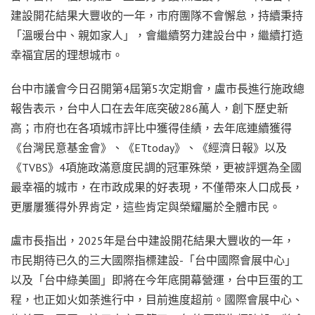
建設開花結果大豐收的一年，市府團隊不會懈怠，持續秉持
「溫暖台中、親如家人」，會繼續努力建設台中，繼續打造
幸福宜居的理想城市。
台中市議會今日召開第4屆第5次定期會，盧市長進行施政總
報告表示，台中人口在去年底突破286萬人，創下歷史新
高；市府也在各項城市評比中獲得佳績，去年底連續獲得
《台灣民意基金會》、《ETtoday》、《經濟日報》以及
《TVBS》4項施政滿意度民調的冠軍殊榮，更被評選為全國
最幸福的城市，在市政成果的好表現，不僅帶來人口成長，
更屢屢獲得外界肯定，這些肯定與榮耀屬於全體市民。
盧市長指出，2025年是台中建設開花結果大豐收的一年，
市民期待已久的三大國際指標建設-「台中國際會展中心」
以及「台中綠美圖」即將在今年底開幕營運，台中巨蛋的工
程，也正如火如荼進行中，目前進度超前。國際會展中心、