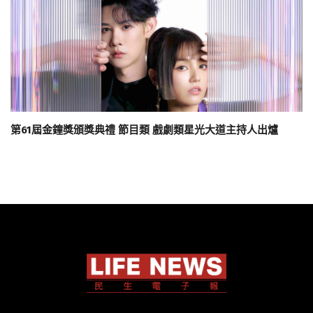
第61屆金鐘獎頒獎典禮 節目類 戲劇類星光大道主持人出爐