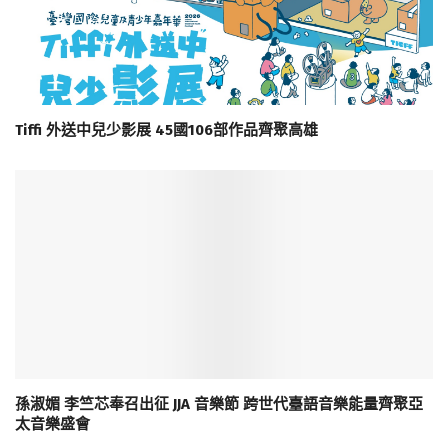
Tiffi 外送中兒少影展 45國106部作品齊聚高雄
孫淑媚 李竺芯奉召出征 JJA 音樂節 跨世代臺語音樂能量齊聚亞
太音樂盛會