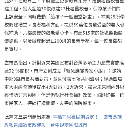
此外，在教育上，市府挹注更多教育預算，推動老舊校舍重
建工程，投入超過30億改建27棟老舊校舍，保障孩子們的
上課安全，同時啟動「給孩子一個禮堂計畫」，補助25所學
校興建禮堂。長者福利方面，提供39萬位長輩受益的老人健
保補助、六都最優的敬老愛心卡、布建515處的社區照顧關
懷據點、以及辦理超過1,200班的長青學苑，每一位長輩都
是寶貝。
盧市長指出，針對近來美國宣布對台灣多項主力產業實施高
達32 ％關稅，市府立刻成立「緊急應變專案小組」；邀請
中部8縣市長共商對策，並且發表七項共同聲明；經過四場
重大財經會議後提出4大對策、2大訴求。盡管未來國內外財
經情勢非常艱困，但是仍執行社會福利政策，照顧好每一位
市民家人，持續打造關懷、友善的溫暖城市。
此篇文章最開始出處為:
幸福宜居獲民調肯定！ 盧市長施
政報告細數市政建設：台中蛻變國際城市