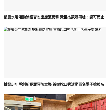
稱農水署活動涂權吉也出席遭反擊 黃世杰競辦再嗆：適可而止
桃警少年隊創新犯罪預防宣導 首辦脫口秀活動百名學子搶報名