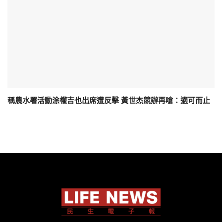
稱農水署活動涂權吉也出席遭反擊 黃世杰競辦再嗆：適可而止