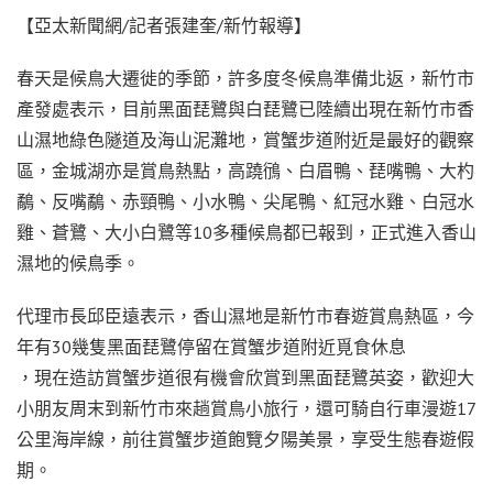
【亞太新聞網/記者張建奎/新竹報導】
春天是候鳥大遷徙的季節，許多度冬候鳥準備北返，新竹市
產發處表示，目前黑面琵鷺與白琵鷺已陸續出現在新竹市香
山濕地綠色隧道及海山泥灘地，賞蟹步道附近是最好的觀察
區，金城湖亦是賞鳥熱點，高蹺鴴、白眉鴨、琵嘴鴨、大杓
鷸、反嘴鷸、赤頸鴨、小水鴨、尖尾鴨、紅冠水雞、白冠水
雞、蒼鷺、大小白鷺等10多種候鳥都已報到，正式進入香山
濕地的候鳥季。
代理市長邱臣遠表示，香山濕地是新竹市春遊賞鳥熱區，今
年有30幾隻黑面琵鷺停留在賞蟹步道附近覓食休息
，現在造訪賞蟹步道很有機會欣賞到黑面琵鷺英姿，歡迎大
小朋友周末到新竹市來趟賞鳥小旅行，還可騎自行車漫遊17
公里海岸線，前往賞蟹步道飽覽夕陽美景，享受生態春遊假
期。