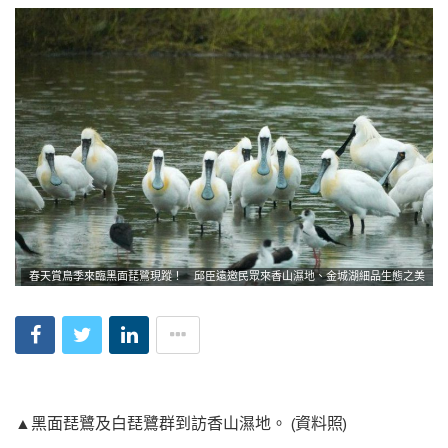
春天賞鳥季來臨黑面琵鷺現蹤！ 邱臣遠邀民眾來香山濕地、金城湖細品生態之美
▲黑面琵鷺及白琵鷺群到訪香山濕地。 (資料照)