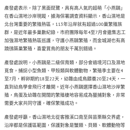
產發處表示，除了黑面琵鷺，具有高人氣的超萌「小燕鷗」
在香山濕地沙岸現蹤，據海保署調查資料顯示，香山濕地是
北台灣重要的繁殖熱區，113年沿岸就有超過100巢繁殖族
群，是近年最多巢數紀錄，市府團隊每年4至7月會邀集志工
加強濕地繁殖熱區巡護，守護小燕鷗繁殖，而金城湖也有高
蹺鴴築巢繁殖，喜愛賞鳥的朋友千萬別錯過。
產發處說明，小燕鷗是二級保育類，部分會過境河口及濕地
覓食，捕捉小型魚類、甲殼類與軟體動物，繁殖季主要在4
至7月，孵卵期約18至22天，幼雛由成鳥餵養20至24天，一
直到幼鳥學會飛行才離開。近年小燕鷗選擇香山濕地沙岸繁
殖，鳥蛋及幼雛在開闊的繁殖棲地容易成為獵捕對象，非常
需要大家共同守護，確保繁殖成功。
產發處呼籲，香山濕地北從客雅溪口南至與苗栗縣交界處，
沿岸都是保護區範圍，保護對象是蟹類、貝類、軟體動物等