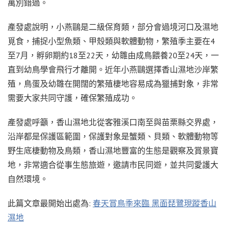
萬別錯過。
產發處說明，小燕鷗是二級保育類，部分會過境河口及濕地
覓食，捕捉小型魚類、甲殼類與軟體動物，繁殖季主要在4
至7月，孵卵期約18至22天，幼雛由成鳥餵養20至24天，一
直到幼鳥學會飛行才離開。近年小燕鷗選擇香山濕地沙岸繁
殖，鳥蛋及幼雛在開闊的繁殖棲地容易成為獵捕對象，非常
需要大家共同守護，確保繁殖成功。
產發處呼籲，香山濕地北從客雅溪口南至與苗栗縣交界處，
沿岸都是保護區範圍，保護對象是蟹類、貝類、軟體動物等
野生底棲動物及鳥類，香山濕地豐富的生態是觀察及賞景寶
地，非常適合從事生態旅遊，邀請市民同遊，並共同愛護大
自然環境。
此篇文章最開始出處為:
春天賞鳥季來臨 黑面琵鷺現蹤香山
濕地