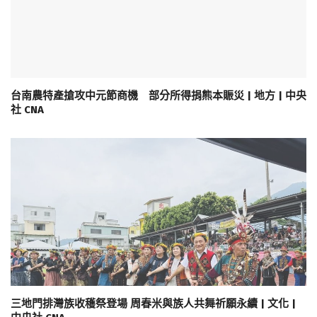
台南農特產搶攻中元節商機 部分所得捐熊本賑災 | 地方 | 中央
社 CNA
三地門排灣族收穫祭登場 周春米與族人共舞祈願永續 | 文化 |