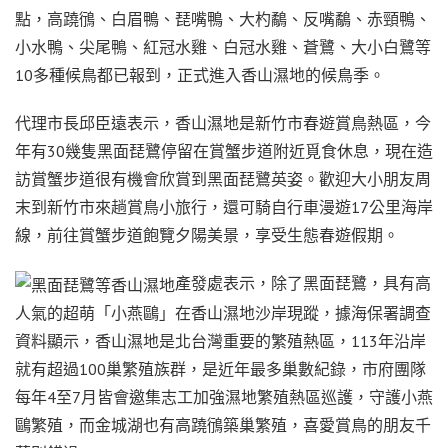
點，高蹺鴴、白眉鴨、琵嘴鴨、大杓鷸、反嘴鷸、赤頸鴨、
小水鴨、尖尾鴨、紅冠水雞、白冠水雞、蒼鷺、大小白鷺等
10多種候鳥都已報到，正式進入香山濕地的候鳥季。
代理市長邱臣遠表示，香山濕地是新竹市春遊賞鳥熱區，今
年有30幾隻黑面琵鷺停留在賞蟹步道附近覓食休息，現在造
訪賞蟹步道很有機會欣賞到黑面琵鷺英姿。歡迎大小朋友周
末到新竹市來趟賞鳥小旅行，還可騎自行車漫遊17公里海岸
線，前往賞蟹步道飽覽夕陽美景，享受生態春遊假期。
產發處表示，除了黑面琵鷺，具有高
人氣的超萌「小燕鷗」在香山濕地沙岸現蹤，據海保署調查
資料顯示，香山濕地是北台灣重要的繁殖熱區，113年沿岸
就有超過100巢繁殖族群，是近年最多巢數紀錄，市府團隊
每年4至7月皆會邀集志工加強濕地繁殖熱區巡護，守護小燕
鷗繁殖，而金城湖也有高蹺鴴築巢繁殖，喜愛賞鳥的朋友千