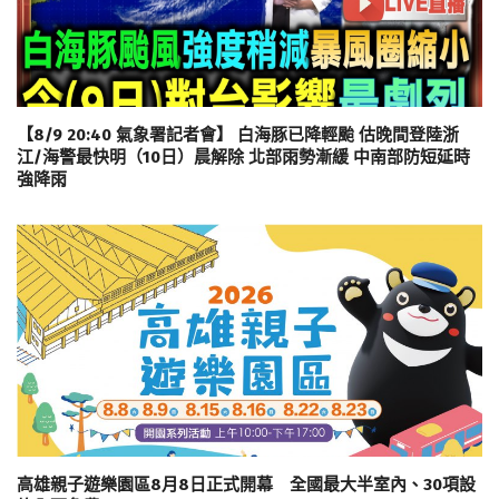
【8/9 20:40 氣象署記者會】 白海豚已降輕颱 估晚間登陸浙
江/海警最快明（10日）晨解除 北部雨勢漸緩 中南部防短延時
強降雨
高雄親子遊樂園區8月8日正式開幕 全國最大半室內、30項設