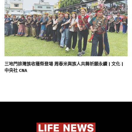
三地門排灣族收穫祭登場 周春米與族人共舞祈願永續 | 文化 |
中央社 CNA