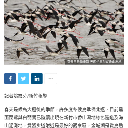
春天賞鳥季來臨 黑面琵鷺現蹤香山濕地
記者姚霞芬/新竹報導
春天是候鳥大遷徙的季節，許多度冬候鳥準備北返，目前黑
面琵鷺與白琵鷺已陸續出現在新竹市香山濕地綠色隧道及海
山泥灘地，賞蟹步道附近是最好的觀察區，金城湖是賞鳥熱