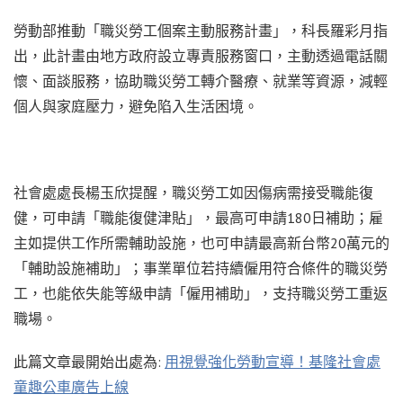
勞動部推動「職災勞工個案主動服務計畫」，科長羅彩月指
出，此計畫由地方政府設立專責服務窗口，主動透過電話關
懷、面談服務，協助職災勞工轉介醫療、就業等資源，減輕
個人與家庭壓力，避免陷入生活困境。
社會處處長楊玉欣提醒，職災勞工如因傷病需接受職能復
健，可申請「職能復健津貼」，最高可申請180日補助；雇
主如提供工作所需輔助設施，也可申請最高新台幣20萬元的
「輔助設施補助」；事業單位若持續僱用符合條件的職災勞
工，也能依失能等級申請「僱用補助」，支持職災勞工重返
職場。
此篇文章最開始出處為:
用視覺強化勞動宣導！基隆社會處
童趣公車廣告上線