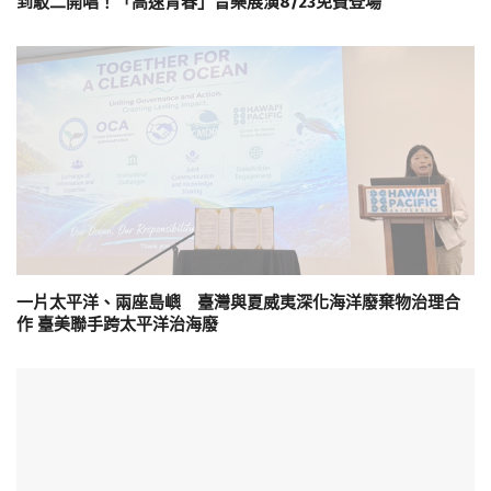
到駁二開唱！「高速青春」音樂展演8/23免費登場
一片太平洋、兩座島嶼 臺灣與夏威夷深化海洋廢棄物治理合
作 臺美聯手跨太平洋治海廢