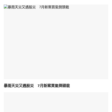
暴雨天災又遇股災 7月新案買氣倒頭栽