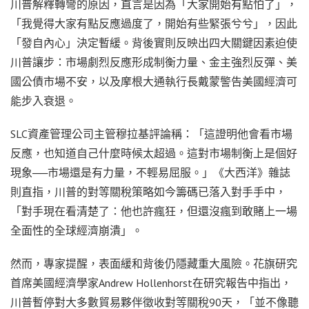
川普解釋轉彎的原因，直言是因為「大家開始有點怕了」，
「我覺得大家有點反應過度了，開始有些緊張兮兮」，因此
「發自內心」決定暫緩。背後實則反映出四大關鍵因素迫使
川普讓步：市場劇烈反應形成制衡力量、金主強烈反彈、美
國公債市場不安，以及摩根大通執行長戴蒙警告美國經濟可
能步入衰退。
SLC資產管理公司主管穆拉基評論稱：「這證明他會看市場
反應，也知道自己什麼時候太超過。這對市場制衡上是個好
現象──市場還是有力量，不輕易屈服。」《大西洋》雜誌
則直指，川普的對等關稅策略如今籌碼已落入對手手中，
「對手現在看清楚了：他也許瘋狂，但還沒瘋到敢賭上一場
全面性的全球經濟崩潰」。
然而，專家提醒，表面緩和背後仍隱藏重大風險。花旗研究
首席美國經濟學家Andrew Hollenhorst在研究報告中指出，
川普暫停對大多數貿易夥伴徵收對等關稅90天，「並不像聽