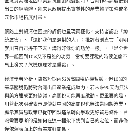
全球貿易環境因中美對抗而劇烈變動時，台灣作為高度依賴
出口的經濟體，卻未見政府提出實質性的產業轉型策略或多
元化市場拓展計畫。
網路上對賴清德回應的評價也呈現兩極化。支持者認為「總
統厲害」、「還好我們是選對的人」；批評者則直言「明明
就川普自己撐不下去，講得好像你的功勞一樣」、「是全世
界一起回到10%又不是誰的功勞，當初要課稅的時候怎麼不
馬上發文？危機處理才是重點」。
經濟學者分析，雖然短期內32%高關稅危機暫緩，但10%的
基準關稅仍將對台灣出口產業造成壓力，若未來90天內無法
與美方達成更好協議，高關稅可能再度啟動。更重要的是，
川普此次明確表示即使對中國的高關稅也無法帶回製造業，
顯示其貿易政策已從帶回製造業轉向爭取更好貿易條件，台
灣需要思考的是如何在這一框架下找到自己的定位，而非僅
僅依賴表面上的台美友好關係。