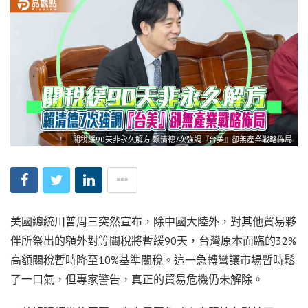
關稅緩90天非永久解方 賴清德7次強調『台美』卻無產業戰略佈局
美國總統川普周三突然宣布，除中國大陸外，對其他貿易夥
伴所祭出的額外對等關稅將暫緩90天，台灣原本面臨的32%
高額關稅暫時降至10%基準關稅。這一急轉彎讓市場暫時鬆
了一口氣，但專家警告，真正的貿易危機仍未解除。