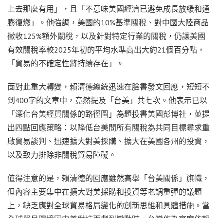
上去那麼有用」，且「不意味美國經濟已避免成長放緩和通
膨復燃」。他強調，美國的10%基準關稅、對中國大陸商品
徵收125%額外關稅，以及針對特定行業的關稅，仍讓美國
有效關稅率較2025年初的平均水準高出大約21個百分點，
「貿易的不確定性將持續存在」。
面對此重大轉變，賴清德總統迅速在臉書發文回應，短短不
到400字的文章中，竟然提及「台美」共七次。他表示已以
「深化台美經貿關係的路徑圖」為題投書美國彭博社，並提
出四點回應策略：以降低台美間所有關稅為共同目標尋求重
啟貿易談判、迅速擴大對美採購、擴大在美國各州的投資，
以及致力排除非關稅貿易障礙。
值得注意的是，賴清德的回應雖然高舉「台美關係」旗幟，
但內容主要集中在擴大對美採購和投資等老調重彈的議題
上，缺乏應對全球貿易格局變化的創新思維和具體措施。當