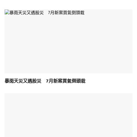
暴雨天災又遇股災 7月新案買氣倒頭栽