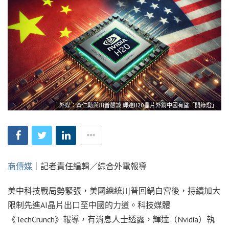
外媒：黃仁勳與川普懇談 輝達H20晶片外銷中國有望「開綠燈」
商傳媒
｜記者責任編輯／綜合外電報導
美中科技戰局勢緊張，美國總統川普回鍋白宮後，持續加大
限制先進AI晶片出口至中國的力道。科技媒體
《TechCrunch》報導，有消息人士透露，輝達（Nvidia）執