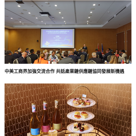
中美工商界加強交流合作 共話產業鏈供應鏈協同發展新機遇