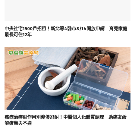
中央社宅1500戶招租！新北等4縣市8/14開放申請 育兒家庭
最長可住12年
癌症治療副作用別傻傻忍耐！中醫個人化體質調理 助癌友緩
解疲憊與不適