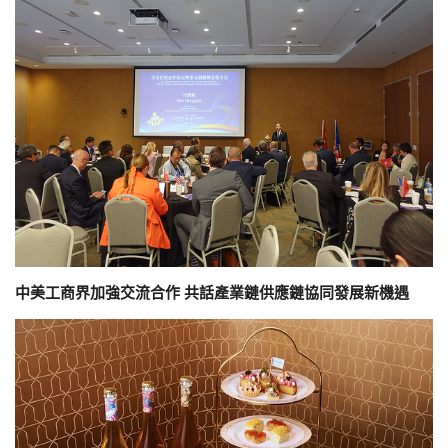
中美工商界加強交流合作 共話產業鏈供應鏈協同發展新機遇