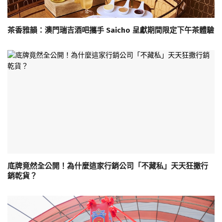
茶香雅韻：澳門瑞吉酒吧攜手 Saicho 呈獻期間限定下午茶體驗
底牌竟然全公開！為什麼這家行銷公司「不藏私」天天狂撒行
銷乾貨？