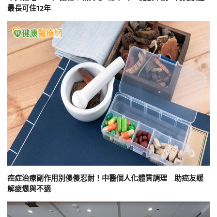
最長可住12年
癌症治療副作用別傻傻忍耐！中醫個人化體質調理 助癌友緩
解疲憊與不適