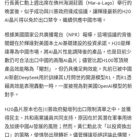
行長黃仁勳上週出席在佛州海湖莊園（Mar-a-Lago）舉行的
晚宴後，似乎成功與川普政府達成協議，讓輝達最新的H20
AI晶片得以免於出口禁令，繼續供應中國市場。
根據美國國家公共廣播電台（NPR）報導，這場協議的背後
關鍵在於輝達對美國本土AI基礎建設的投資承諾。H20是輝
達專為中國市場，將AI晶片性能調降後的產品，也是目前少
數仍可合法出口中國的高階AI晶片；儘管比起H100等頂規
產品效能略為「閹割」，但仍具備足夠效能。先前已被中國
AI新創DeepSeek用於訓練其1月問世的開源模型R1，而R1憑
藉高效能表現轟動一時，一度被視為對美國OpenAI模型的新
對手。
H20晶片原本也在川普政府擬增列出口限制清單之中，並獲
得民主、共和兩黨議員共同支持，原因在於其潛在軍事用途
及加速中國AI發展的風險；然而，黃仁勳此次「以投資換出
口」的策略，使情勢出現轉折。儘管輝達拒絕評論此傳聞，