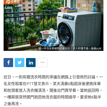
他一早洗床單被鄰居嫌太吵！眾人秒懂不挺：會很火大
近日，一則有關洗衣時間的爭議在網路上引發熱烈討論。一
名女性租客在PTT發文表示，某天清晨6點起床後便將床單
和枕頭套放入洗衣機清洗，隨後出門買早餐。當她返回時，
一樓鄰居突然開門抱怨她洗衣服的時間過早，要求她6點半
之後再洗。