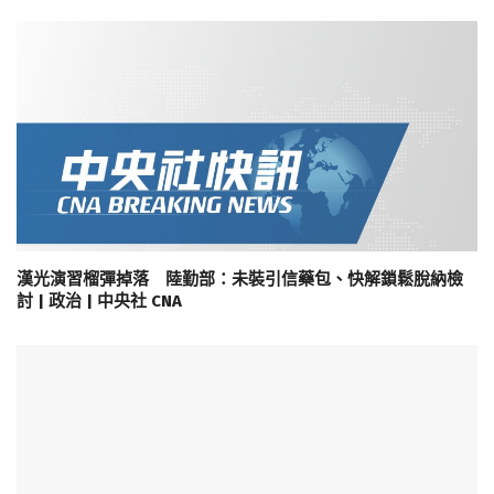
漢光演習榴彈掉落 陸勤部：未裝引信藥包、快解鎖鬆脫納檢
討 | 政治 | 中央社 CNA