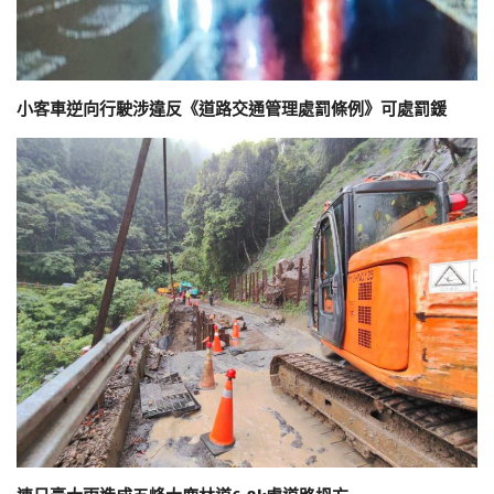
小客車逆向行駛涉違反《道路交通管理處罰條例》可處罰鍰