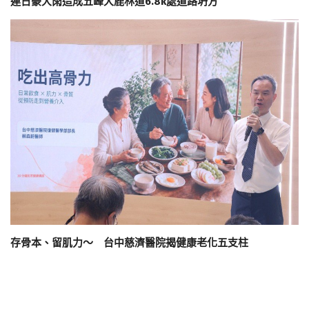
連日豪大雨造成五峰大鹿林道6.8k處道路坍方
存骨本、留肌力～ 台中慈濟醫院揭健康老化五支柱