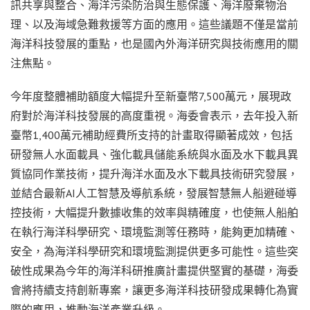
訊共享與整合、海洋污染防治與生態保護、海洋廢棄物治
理、以及海域急難救援等方面的應用。這些議題不僅是當前
海洋科技發展的重點，也是國內外海洋研究與技術應用的關
注焦點。
今年度整體補助額度大幅提升至新臺幣7,500萬元，展現政
府對於海洋科技發展的高度重視。海委會表示，去年投入新
臺幣1,400萬元補助經費所支持的計畫取得顯著成效，包括
研發無人水面載具、強化載具儲能系統與水面及水下載具異
質協同作業技術，提升海洋水面及水下載具技術研究發展，
並結合最新AI人工智慧及導航系統，發展智慧無人船避碰導
控技術，大幅提升數據收集的效率與精確度，也使無人船舶
在執行海洋科學研究、環境監測等任務時，能夠更加精確、
安全，為海洋科學研究和環境監測提供更多可能性。這些突
破性成果為今年的海洋科研推廣計畫提供堅實的基礎，海委
會將持續支持創新專案，讓更多海洋科技研發成果轉化為實
際的應用，推動海洋產業升級。