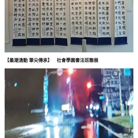
【墨潮湧動 筆尖傳承】 社會學園書法班聯展