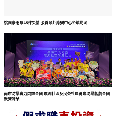
桃園豪雨釀45件災情 張善政赴應變中心坐鎮勘災
南市防暴實力閃耀全國 環湖社區及民榮社區勇奪防暴戲劇全國
競賽殊榮