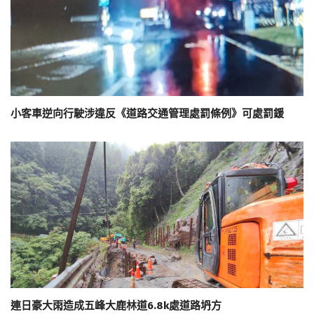
小客車逆向行駛涉違反《道路交通管理處罰條例》可處罰鍰
連日豪大雨造成五峰大鹿林道6.8k處道路坍方