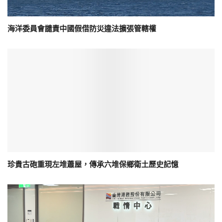
海洋委員會譴責中國假借防災違法擴張管轄權
珍貴古砲重現左堆蕭屋，傳承六堆保鄉衛土歷史記憶