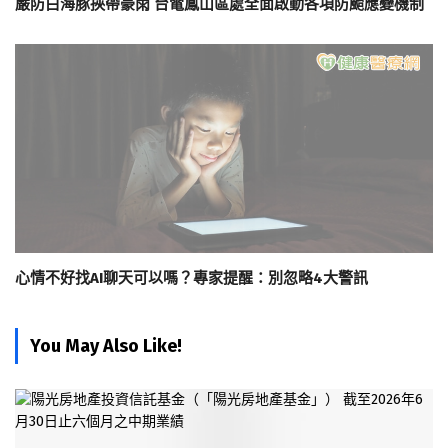
嚴防白海豚挾帶豪雨 台電鳳山區處全面啟動各項防颱應變機制
心情不好找AI聊天可以嗎？專家提醒：別忽略4大警訊
You May Also Like!