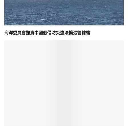
海洋委員會譴責中國假借防災違法擴張管轄權