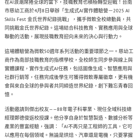
在AI浪潮席捲全球的當下，技職教育也積極轉型迎戰！台南
市慈幼工商於4月8日舉辦「生成式AI實作體驗營－2025 AI
Skills Fest 金氏世界紀錄挑戰」，攜手微軟全校總動員，共
同挑戰金氏世界紀錄。這場結合科技教育、實務應用與全球
聯動的活動，展現技職教育迎向未來的決心與行動力。
這場體驗營為微軟50週年系列活動的重要環節之一。慈幼工
商作為南部技職教育的指標學校，全校師生同步參與線上與
實體課程，實作生成式AI任務，包括圖像生成、智慧應用與
社群行銷等，任務完成後學生可獲得微軟專屬徽章，更有機
會與來自全球的參與者共同締造世界紀錄，創下難忘青春回
憶。
活動邀請到傑出校友——88年電子科畢業、現任全域科技總
經理鄭德俊返校授課。他分享自身於智慧製造、數據分析等
產業的豐富經驗，強調：「AI不再只是工程師的工具，它可
以應用在每個領域。無論是烘焙、汽車還是電機，只要掌握