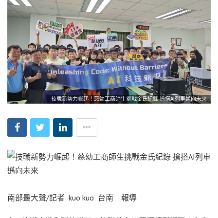
技職新勢力崛起！慈幼工商師生挑戰金氏紀錄 搶搭AI列車邁向未來
南部最大聲/記者 kuo kuo 台南 報導