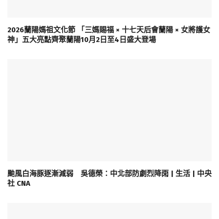
2026蘭陽媽祖文化節 「三媽賜福 × 十七天后會蘭陽 × 女將護女
神」五大亮點齊聚蘭陽10月2日至4日盛大登場
颱風白海豚逐漸減弱 吳德榮：中北部防劇烈降雨 | 生活 | 中央
社 CNA