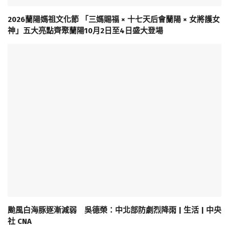
2026蘭陽媽祖文化節 「三媽賜福 × 十七天后會蘭陽 × 女將護女
神」五大亮點齊聚蘭陽10月2日至4日盛大登場
颱風白海豚逐漸減弱 吳德榮：中北部防劇烈降雨 | 生活 | 中央
社 CNA