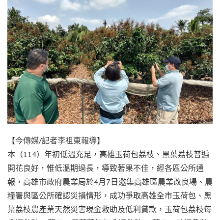
【今傳媒/記者李祖東報導】
本（114）年初低溫充足，高雄玉荷包荔枝、黑葉荔枝普遍
開花良好，惟低溫期過長，導致著果不佳，經各區公所通
報，高雄市政府農業局於4月7日邀集高雄區農業改良場、農
糧署與區公所確認災損情形，成功爭取高雄全市玉荷包、黑
葉荔枝農產業天然災害現金救助及低利貸款，玉荷包荔枝每