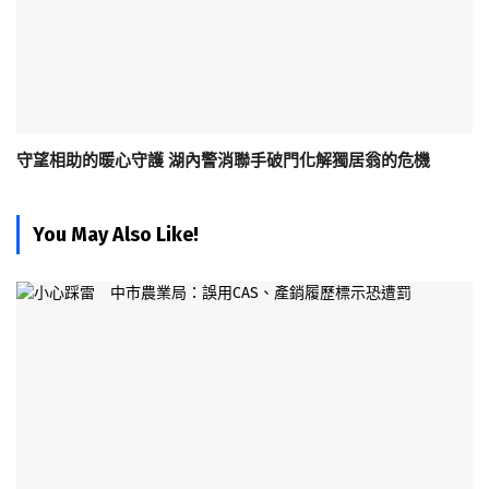
守望相助的暖心守護 湖內警消聯手破門化解獨居翁的危機
You May Also Like!