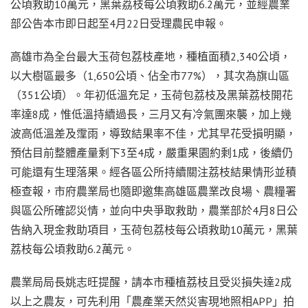
公頃救助10萬元，黑葉荔枝每公頃救助6.2萬元，並經農業
部公告本市即日起至4月22日受理農民申報。
高雄市為全台最大玉荷包荔枝產地，種植面積2,340公頃，
以大樹區最多（1,650公頃、佔全市77%），其次為旗山區
（351公頃）。年初低溫充足，玉荷包荔枝及黑葉荔枝開花
率達8成，惟低溫持續過長，三月又有冷氣團來襲，加上幾
波高低溫差及霪雨，導致結果率不佳，尤其早花受損明顯，
預估目前整體產量剩下3至4成，嚴重果園約剩1成，後續仍
可能還有生理落果。經各區公所持續關注荔枝結果情形並積
極查報，市府農業局也隨即邀集高雄區農業改良場、農糧署
與區公所確認災情，並向中央爭取救助，農業部於4月8日公
告納入現金救助項目，玉荷包荔枝每公頃救助10萬元，黑葉
荔枝每公頃救助6.2萬元。
農業局局長姚志旺提醒，請本市種植荔枝且受災損失達2成
以上之農友，可先利用「農產業天然災害現地照相APP」拍