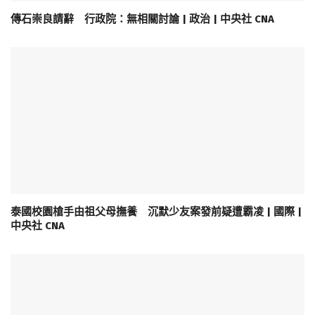
傳石崇良請辭 行政院：無相關討論 | 政治 | 中央社 CNA
泰國校園槍手由祖父母撫養 沉默少友案發前疑遭霸凌 | 國際 |
中央社 CNA