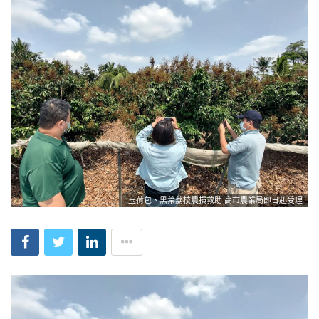
玉荷包、黑葉荔枝農損救助 高市農業局即日起受理