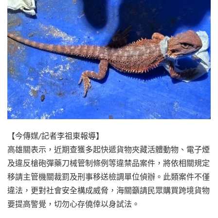
【今傳媒/記者李祖東報導】
高雄關表示，近期查獲多起快遞貨物夾藏活體動物、電子煙
及違反槍砲彈藥刀械管制條例等違禁品案件，將依相關規定
移請主管機關裁罰及刑事移送檢調單位偵辦。此類案件不僅
違法，更對社會安全構成威脅，海關籲請民眾購買跨境貨物
要提高警覺，切勿心存僥倖以身試法。