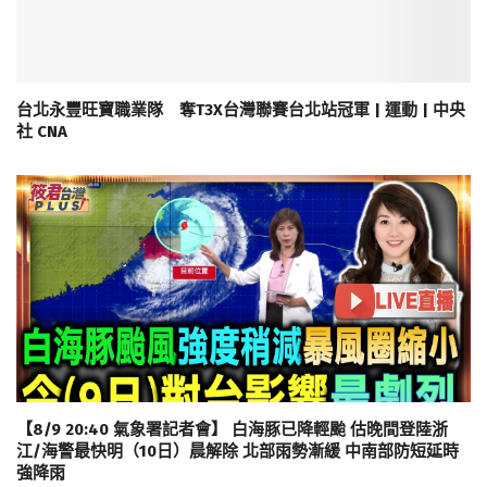
台北永豐旺寶職業隊 奪T3X台灣聯賽台北站冠軍 | 運動 | 中央
社 CNA
【8/9 20:40 氣象署記者會】 白海豚已降輕颱 估晚間登陸浙
江/海警最快明（10日）晨解除 北部雨勢漸緩 中南部防短延時
強降雨