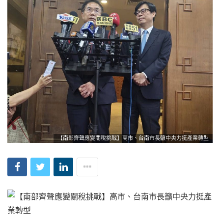
【南部齊聲應變關稅挑戰】高市、台南市長籲中央力挺產業轉型