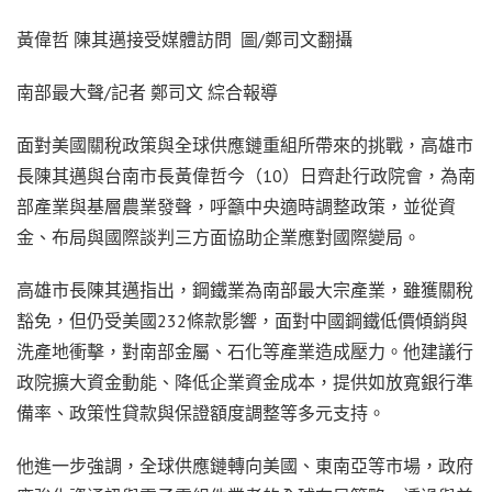
黃偉哲 陳其邁接受媒體訪問 圖/鄭司文翻攝
南部最大聲/記者 鄭司文 綜合報導
面對美國關稅政策與全球供應鏈重組所帶來的挑戰，高雄市
長陳其邁與台南市長黃偉哲今（10）日齊赴行政院會，為南
部產業與基層農業發聲，呼籲中央適時調整政策，並從資
金、布局與國際談判三方面協助企業應對國際變局。
高雄市長陳其邁指出，鋼鐵業為南部最大宗產業，雖獲關稅
豁免，但仍受美國232條款影響，面對中國鋼鐵低價傾銷與
洗產地衝擊，對南部金屬、石化等產業造成壓力。他建議行
政院擴大資金動能、降低企業資金成本，提供如放寬銀行準
備率、政策性貸款與保證額度調整等多元支持。
他進一步強調，全球供應鏈轉向美國、東南亞等市場，政府