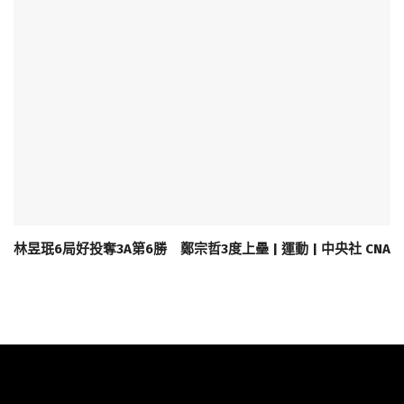
林昱珉6局好投奪3A第6勝 鄭宗哲3度上壘 | 運動 | 中央社 CNA