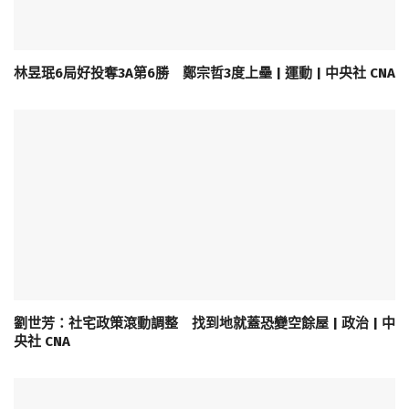
林昱珉6局好投奪3A第6勝 鄭宗哲3度上壘 | 運動 | 中央社 CNA
劉世芳：社宅政策滾動調整 找到地就蓋恐變空餘屋 | 政治 | 中
央社 CNA