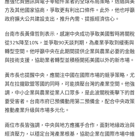
應強化資通訊與電子零組件業者的全球布局策略，透過與美
方及其他國家協商，爭取更有利出口條件。此外，他也呼籲
政府擴大公共建設支出，推升內需、提振經濟信心。
台南市長黃偉哲則表示，感謝中央成功爭取美國暫時將關稅
從32%降至10%，並爭取90天談判期，為產業爭取到緩衝與
轉型空間。他呼籲中央在此期間提供企業與農業必要的金融
與技術支援，協助業者轉型並積極開拓美國以外的新市場。
黃市長也提醒中央，應關注中國在國際市場的競爭策略，尤
其在拉攏歐盟等國的同時，可能擠壓台灣的產業空間。他強
調，中小企業與農業從業人口眾多，是此波關稅衝擊下的首
要受害者。台南市府已預備動用第二預備金，配合中央政策
推動產業升級與市場多元化。
兩位市長皆強調，中央與地方應攜手合作，面對地緣政治與
經濟壓力，以穩定台灣產業根基，協助企業在國際市場中維