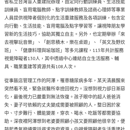
省私立台灣盲人重建院辦理，由定向行動訓練員、生活技能
訓練員、盲用電腦教師、點字訓練教師及諮商心理師等專業
人員提供視障者個別化的生活重建服務及各項訓練，包含定
向行動、生活技能、盲用電腦及點字學習等，讓視障朋友學
習新的生活技巧，協助其獨立自主。另外，也定期舉辦「來
去視擊玩音樂」、「創思積木，樂在桌遊」、「英文及野炊
班」、「健康料理與瑜珈班」等多元課程，113年共計服務
視覺障礙者130人，其中透過中心連結自立生活服務、輔
具、職業重建等資源共有108人次。
從事飯店管理工作的阿澤，罹患糖尿病多年，某天清晨醒來
突然看不見，緊急就醫所幸撿回視力。沒想到視力卻日漸惡
化，最後視力已嚴重到無法恢復。孩子眼中的超人爸爸消
失、妻子可依賴的丈夫變成需要被照顧的人，整日困於家
中、寸步難行、體能變差，穿衣、喝水、吃飯等都需要協
助。深夜裡阿澤想到老婆要照顧小孩又要照顧他很辛苦，便
鼓起勇氣撥通電話尋求政府資源，向視覺障礙者生活重建社