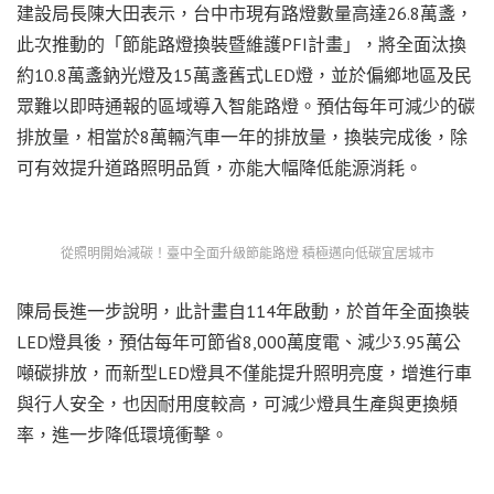
建設局長陳大田表示，台中市現有路燈數量高達26.8萬盞，
此次推動的「節能路燈換裝暨維護PFI計畫」，將全面汰換
約10.8萬盞鈉光燈及15萬盞舊式LED燈，並於偏鄉地區及民
眾難以即時通報的區域導入智能路燈。預估每年可減少的碳
排放量，相當於8萬輛汽車一年的排放量，換裝完成後，除
可有效提升道路照明品質，亦能大幅降低能源消耗。
從照明開始減碳！臺中全面升級節能路燈 積極邁向低碳宜居城市
陳局長進一步說明，此計畫自114年啟動，於首年全面換裝
LED燈具後，預估每年可節省8,000萬度電、減少3.95萬公
噸碳排放，而新型LED燈具不僅能提升照明亮度，增進行車
與行人安全，也因耐用度較高，可減少燈具生產與更換頻
率，進一步降低環境衝擊。