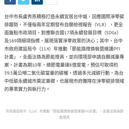
台中市長盧秀燕積極打造永續宜居台中城，因應國際淨零碳
排趨勢，不僅每兩年定期發布自願檢視報告（VLR），更全
面盤點市政項目，對應聯合國17項永續發展目標（SDGs）
及169項細項指標，展現落實淨零政策的決心；其中，台中
市政府建設局今（114）年推動「節能路燈換裝暨維護PFI
計畫」，全面汰換為節能燈具，並向環境部申請自願減量專
案，計畫為期10年，總節電量達8億度電，預估可取得約
39.5萬公噸二氧化碳當量的碳權，透過多元減碳行動，為台
中低碳永續城市奠定基礎，也展現市府團隊在淨零碳排領域
的專業實力與執行力。
市府建設局今（114）年推動「節能路燈換裝暨維護PFI計畫」，全面汰換為節
能燈具