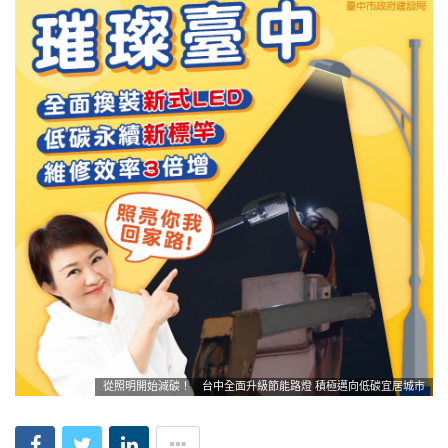
從照明開始減碳！ 台中全面升級節能路燈 積極邁向低碳宜居城市