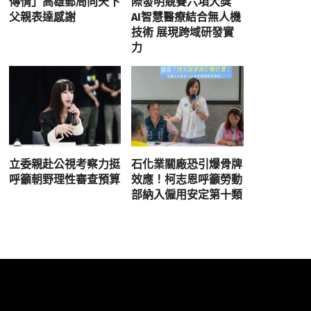
傳情」高雄郵局向天下
際發明競賽六項大獎
父親表達感謝
AI智慧醫療結合無人機
技術 展現跨域研發實
力
立委親赴公視考察力挺
石化業關廠恐引爆骨牌
呼籲朝野理性審查預算
效應！柯志恩呼籲勞動
部納入僱用安定第十類