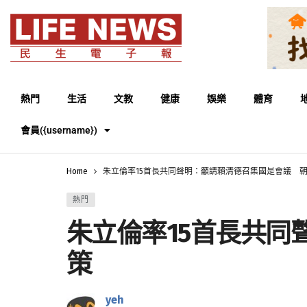
熱門
生活
文教
健康
娛樂
體育
會員({username})
Home
朱立倫率15首長共同聲明：籲請賴清德召集國是會議 
熱門
朱立倫率15首長共
策
yeh