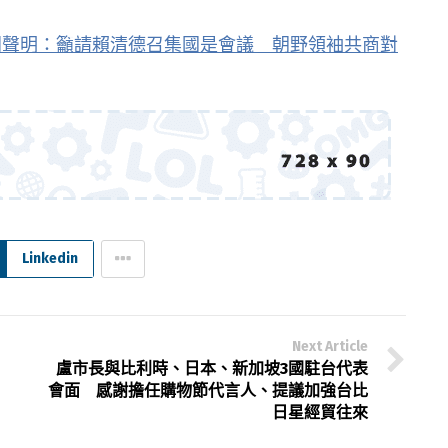
同聲明：籲請賴清德召集國是會議 朝野領袖共商對
Linkedin
Next Article
盧市長與比利時、日本、新加坡3國駐台代表
會面 感謝擔任購物節代言人、提議加強台比
日星經貿往來