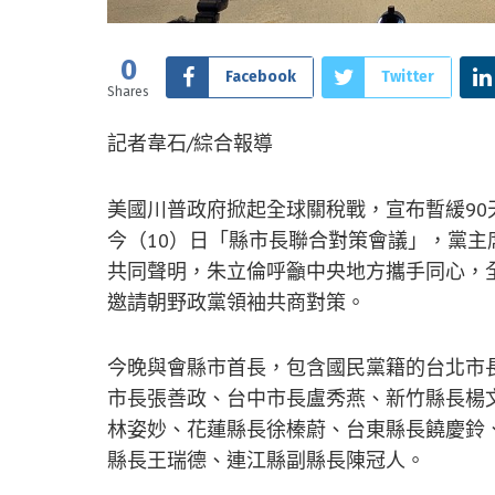
0
Facebook
Twitter
Shares
記者韋石/綜合報導
美國川普政府掀起全球關稅戰，宣布暫緩90
今（10）日「縣市長聯合對策會議」，黨主
共同聲明，朱立倫呼籲中央地方攜手同心，
邀請朝野政黨領袖共商對策。
今晚與會縣市首長，包含國民黨籍的台北市
市長張善政、台中市長盧秀燕、新竹縣長楊
林姿妙、花蓮縣長徐榛蔚、台東縣長饒慶鈴
縣長王瑞德、連江縣副縣長陳冠人。