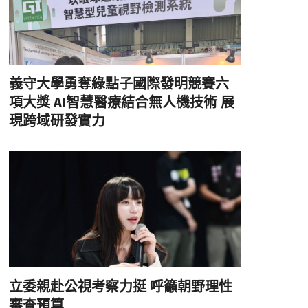
義守大學勇奪綠點子國際發明競賽六
項大獎 AI智慧醫療結合無人機技術 展
現跨域研發實力
立委親赴公視考察力挺 呼籲朝野理性
審查預算