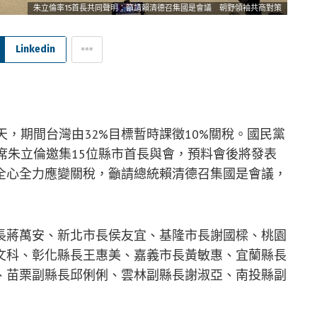
朱立倫率15首長共同聲明：籲請賴清德召集國是會議 朝野領袖共商對策
Linkedin
天，期間台灣由32%目標暫時課徵10%關稅。國民黨
席朱立倫邀集15位縣市首長與會，預料會後將發表
全心全力應變關稅，籲請總統賴清德召集國是會議，
長蔣萬安、新北市長侯友宜、基隆市長謝國樑、桃園
文科、彰化縣長王惠美、嘉義市長黃敏惠、宜蘭縣長
、苗栗副縣長邱俐俐、雲林副縣長謝淑亞、南投縣副