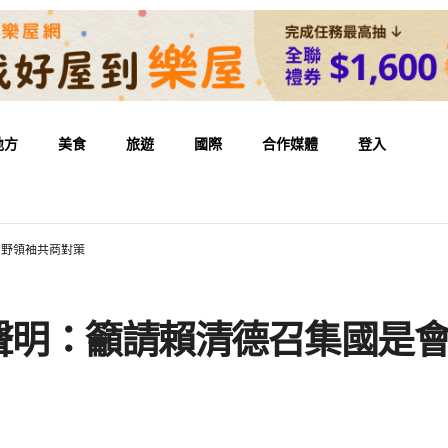
地方
美食
旅遊
國際
合作媒體
登入
朝野領袖共商對策
同聲明：籲請賴清德召集國是