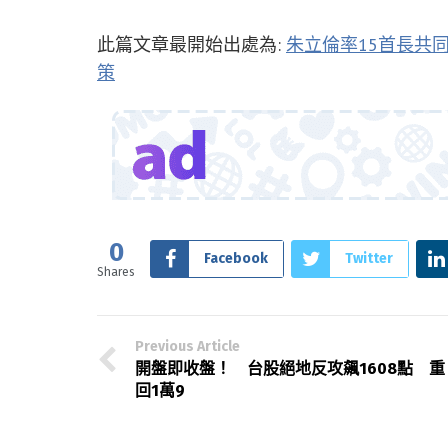
此篇文章最開始出處為:
朱立倫率15首長共
策
0
Facebook
Twitter
Shares
Previous Article
開盤即收盤！ 台股絕地反攻飆1608點 重
回1萬9