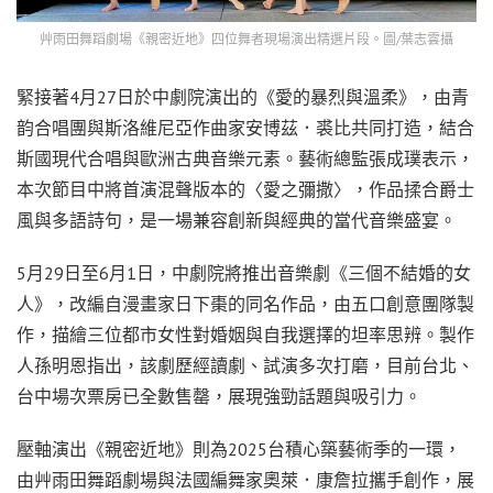
艸雨田舞蹈劇場《親密近地》四位舞者現場演出精選片段。圖/葉志雲攝
緊接著4月27日於中劇院演出的《愛的暴烈與溫柔》，由青
韵合唱團與斯洛維尼亞作曲家安博茲．裘比共同打造，結合
斯國現代合唱與歐洲古典音樂元素。藝術總監張成璞表示，
本次節目中將首演混聲版本的〈愛之彌撒〉，作品揉合爵士
風與多語詩句，是一場兼容創新與經典的當代音樂盛宴。
5月29日至6月1日，中劇院將推出音樂劇《三個不結婚的女
人》，改編自漫畫家日下棗的同名作品，由五口創意團隊製
作，描繪三位都市女性對婚姻與自我選擇的坦率思辨。製作
人孫明恩指出，該劇歷經讀劇、試演多次打磨，目前台北、
台中場次票房已全數售罄，展現強勁話題與吸引力。
壓軸演出《親密近地》則為2025台積心築藝術季的一環，
由艸雨田舞蹈劇場與法國編舞家奧萊．康詹拉攜手創作，展