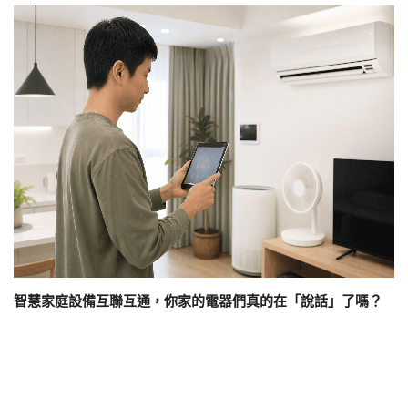
智慧家庭設備互聯互通，你家的電器們真的在「說話」了嗎？