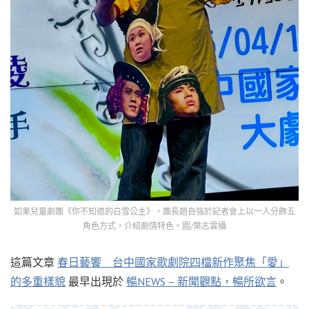
如果兒童劇團《你不知道的白雪公主》，團長趙自強於記者會上以一人分飾五
角色方式，介紹劇情特色。圖/葉志雲攝
這篇文章
春日藝饗 台中國家歌劇院四檔新作聚焦「愛」
的多重樣貌
最早出現於
暢NEWS – 新聞觀點，暢所欲言
。