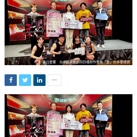
春日藝饗 台中國家歌劇院四檔新作聚焦「愛」的多重樣貌