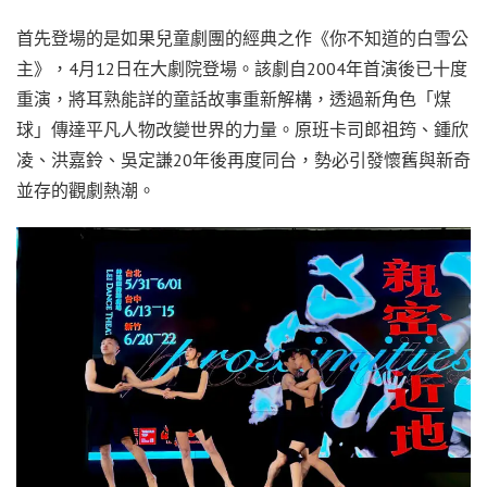
首先登場的是如果兒童劇團的經典之作《你不知道的白雪公
主》，4月12日在大劇院登場。該劇自2004年首演後已十度
重演，將耳熟能詳的童話故事重新解構，透過新角色「煤
球」傳達平凡人物改變世界的力量。原班卡司郎祖筠、鍾欣
凌、洪嘉鈴、吳定謙20年後再度同台，勢必引發懷舊與新奇
並存的觀劇熱潮。