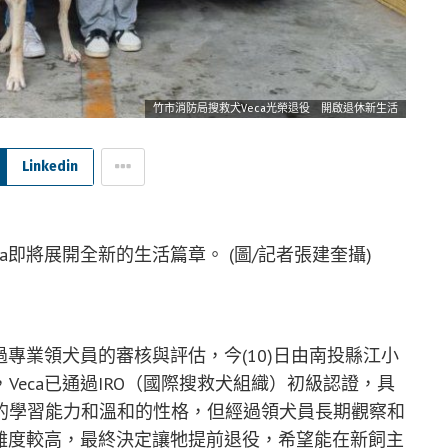
竹市消防局搜救犬Veca光榮退役 開啟退休新生活
Linkedin
a即將展開全新的生活篇章。 (圖/記者張建奎攝)
過專業領犬員的審核與評估，今(10)日由南投縣江小
eca已通過IRO（國際搜救犬組織）初級認證，具
的學習能力和溫和的性格，但經過領犬員長期觀察和
練難度較高，最終決定讓牠提前退役，希望能在新飼主