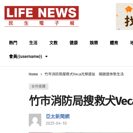
熱門
生活
文教
健康
娛樂
體育
會員({username})
Home
竹市消防局搜救犬Veca光榮退役 開啟退休新生活
合作媒體
竹市消防局搜救犬Ve
亞太新聞網
2025-04-10