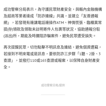
成功警察分局表示，為守護民眾財產安全，與轄內金融機構
及超商等業者達成「防詐連線」共識，並建立「友善通報
網」，若發現有邊講電話邊操作ATM、神情慌張、臨櫃異常
提(存)領款及領取未註明寄件人包裹等狀況，協助通報分駐
(派出)所，期能及時攔阻詐騙案件，避免民眾遭受損失。
再次提醒民眾，切勿點擊不明訊息及連結，避免個資遭竊，
若接到不明來電或是訊息，要依防詐三步驟「1聽、2掛、3
查證」，並撥打110或165查證或報案，以保障自身財產安
全。
成功警察分局/提供