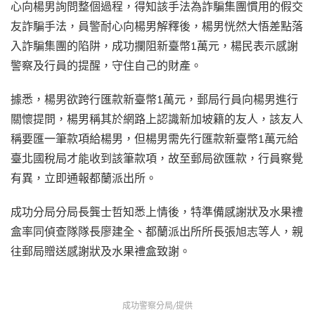
心向楊男詢問整個過程，得知該手法為詐騙集團慣用的假交
友詐騙手法，員警耐心向楊男解釋後，楊男恍然大悟差點落
入詐騙集團的陷阱，成功攔阻新臺幣1萬元，楊民表示感謝
警察及行員的提醒，守住自己的財產。
據悉，楊男欲跨行匯款新臺幣1萬元，郵局行員向楊男進行
關懷提問，楊男稱其於網路上認識新加坡籍的友人，該友人
稱要匯一筆款項給楊男，但楊男需先行匯款新臺幣1萬元給
臺北國稅局才能收到該筆款項，故至郵局欲匯款，行員察覺
有異，立即通報都蘭派出所。
成功分局分局長龔士哲知悉上情後，特準備感謝狀及水果禮
盒率同偵查隊隊長廖建全、都蘭派出所所長張旭志等人，親
往郵局贈送感謝狀及水果禮盒致謝。
成功警察分局/提供