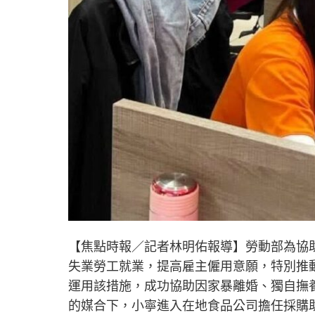
【焦點時報／記者林明佑報導】勞動部為協
失業勞工就業，提高雇主僱用意願，特別推
運用該措施，成功協助因家暴離婚、獨自撫
的媒合下，小寧進入在地食品公司擔任採購