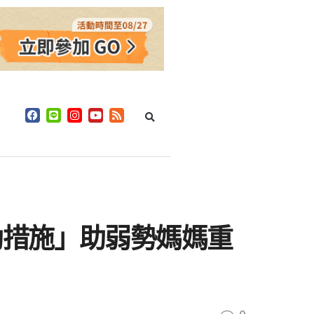
助措施」助弱勢媽媽重