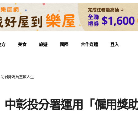
地方
美食
旅遊
國際
合作媒體
登入
」助弱勢媽媽重啟人生
！中彰投分署運用「僱用獎