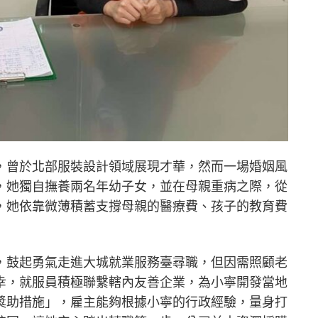
，曾於北部服裝設計領域展現才華，然而一場婚姻風
，她獨自撫養兩名年幼子女，並在母親重病之際，從
，她依靠微薄積蓄支撐母親的醫療費、孩子的教育費
，鼓起勇氣走進大城就業服務臺尋職，但因需照顧老
幸，就服員積極聯繫轄內友善企業，為小寧開發當地
獎助措施」，雇主能夠根據小寧的行政經驗，量身打