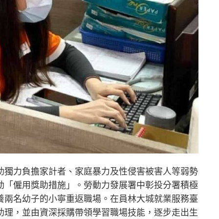
助獨力負擔家計者、家庭暴力及性侵害被害人等弱勢
動「僱用獎助措施」。勞動力發展署中彰投分署積極
養兩名幼子的小寧重返職場。在員林大城就業服務臺
助理，並由資深採購帶領學習職場技能，逐步走出生