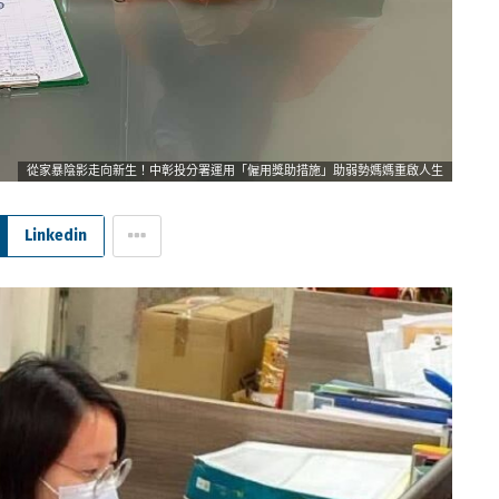
從家暴陰影走向新生！中彰投分署運用「僱用獎助措施」助弱勢媽媽重啟人生
Linkedin