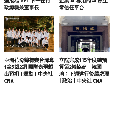
選成為 GEF 下一任行
企業 AI 專用的 AI 原生
政總裁兼董事長
零信任平台
亞洲花滑錦標賽台灣奪
立院完成115年度總預
1金5銀2銅 團隊表現超
算第2輪協商 韓國
出預期 | 運動 | 中央社
瑜：下週進行後續處理
CNA
| 政治 | 中央社 CNA