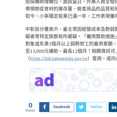
造採購助理職位。面試當日，外展人員全程
帶領她從食材的庫存量、檢查貨品的品質和
如今，小寧穩定就業已滿一年，工作表現獲
中彰投分署表示，雇主常因經營成本及對弱
礙者等特定族群有所遲疑。「僱用獎助措施
對象或失業3個月以上弱勢勞工的雇用意願，
至13,000元補助，最長12個月！相關資訊
（
https://job.taiwanjobs.gov.tw
）查詢，或向
0
Facebook
Twitter
Shares