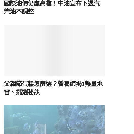
國際油價仍處高檔！中油宣布下週汽
柴油不調整
父親節蛋糕怎麼選？營養師揭3熱量地
雷、挑選秘訣