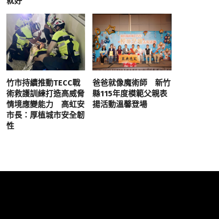
就好
竹市持續推動TECC戰
爸爸就像魔術師 新竹
術救護訓練打造高威脅
縣115年度模範父親表
情境應變能力 高虹安
揚活動溫馨登場
市長：厚植城市安全韌
性