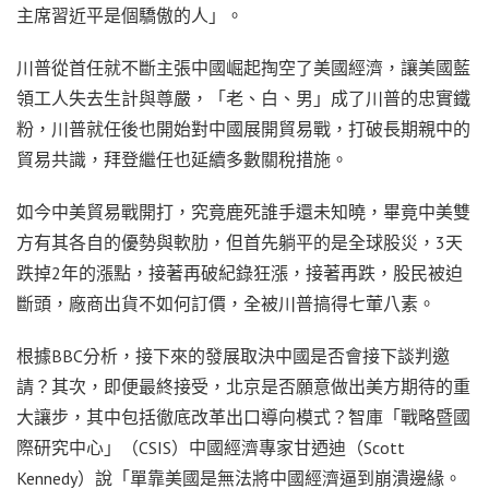
主席習近平是個驕傲的人」。
川普從首任就不斷主張中國崛起掏空了美國經濟，讓美國藍
領工人失去生計與尊嚴，「老、白、男」成了川普的忠實鐵
粉，川普就任後也開始對中國展開貿易戰，打破長期親中的
貿易共識，拜登繼任也延續多數關稅措施。
如今中美貿易戰開打，究竟鹿死誰手還未知曉，畢竟中美雙
方有其各自的優勢與軟肋，但首先躺平的是全球股災，3天
跌掉2年的漲點，接著再破紀錄狂漲，接著再跌，股民被迫
斷頭，廠商出貨不如何訂價，全被川普搞得七葷八素。
根據BBC分析，接下來的發展取決中國是否會接下談判邀
請？其次，即便最終接受，北京是否願意做出美方期待的重
大讓步，其中包括徹底改革出口導向模式？智庫「戰略暨國
際研究中心」（CSIS）中國經濟專家甘迺迪（Scott
Kennedy）說「單靠美國是無法將中國經濟逼到崩潰邊緣。