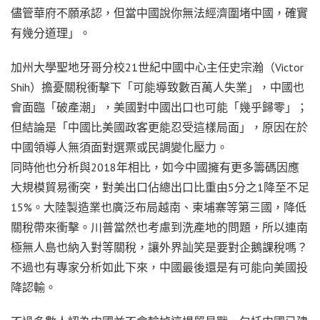
儘管華府不願承認，但當中國說你無法經濟圍堵中國，確實
有幾分道理」。
加州大學聖地牙哥分校21世紀中國中心主任史宗瀚（Victor
Shih）擔憂關稅衝擊下「可能導致數百萬人失業」，中國也
會面臨「破產潮」，美國對中國出口也可能「幾乎歸零」；
但結論是「中國比美國政客更能忍受這樣局面」，原因在於
中國領導人無須面對選票或民調變化壓力。
同時他也分析與2018年相比，如今中國擁有更多籌碼因應
大規模貿易衝突，對美出口佔總出口比重由5分之1降至不足
15%。大陸製造業也廣泛布局越南、柬埔寨等第三國，降低
關稅帶來衝擊。川普當然也考慮到洗產地的問題，所以連南
極無人島也納入對等關稅，讓外界訕笑是要對企鵝課稅嗎？
不過也有專家分析如此下來，中國最後還是有可能向美國投
降認輸。