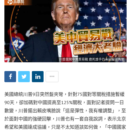
川普展開中美貿易戰 鹿死誰手仍未定股災先至
美國總統川普9日突然髮夾彎，針對75國對等關稅措施暫緩
90天，卻加碼對中國提高至125%關稅，面對記者提問一日
數變，川普擺出賴皮嘴臉說「這是彈性，我有權調整」，至
於面對中國的強硬回擊，川普也有一套自我說詞，表示北京
希望和美國達成協議，只是不太知道該如何做，「中國國家