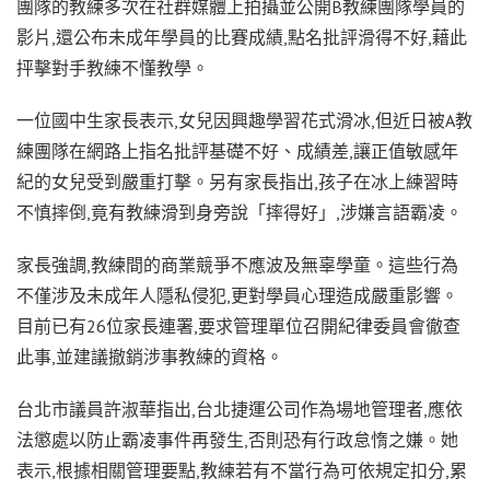
團隊的教練多次在社群媒體上拍攝並公開B教練團隊學員的
影片,還公布未成年學員的比賽成績,點名批評滑得不好,藉此
抨擊對手教練不懂教學。
一位國中生家長表示,女兒因興趣學習花式滑冰,但近日被A教
練團隊在網路上指名批評基礎不好、成績差,讓正值敏感年
紀的女兒受到嚴重打擊。另有家長指出,孩子在冰上練習時
不慎摔倒,竟有教練滑到身旁說「摔得好」,涉嫌言語霸凌。
家長強調,教練間的商業競爭不應波及無辜學童。這些行為
不僅涉及未成年人隱私侵犯,更對學員心理造成嚴重影響。
目前已有26位家長連署,要求管理單位召開紀律委員會徹查
此事,並建議撤銷涉事教練的資格。
台北市議員許淑華指出,台北捷運公司作為場地管理者,應依
法懲處以防止霸凌事件再發生,否則恐有行政怠惰之嫌。她
表示,根據相關管理要點,教練若有不當行為可依規定扣分,累