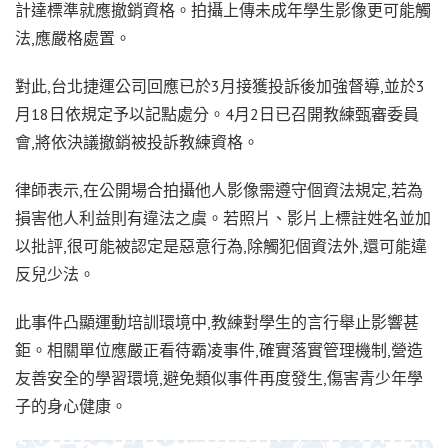
計達標準就應撤銷資格。拍攝上傳未成年學生影像更可能觸
法,應嚴格處置。
對此,台北捷運公司回應已於3月接獲投訴後加強督導,並於3
月18日依規定予以記點處分。4月2日已召開教練甄審委員
會,將依決議撤銷被投訴教練資格。
律師表示,在公開場合拍攝他人影像需遵守個資法規定,若為
損害他人利益則有違法之虞。若照片、影片上標註姓名並加
以批評,很可能被認定是惡意行為,除觸犯個資法外,還可能違
反兒少法。
此事件凸顯運動培訓環境中,教練對學生的言行舉止影響甚
鉅。相關單位應嚴正看待霸凌事件,確實落實管理機制,營造
友善安全的學習環境,避免類似事件再度發生,傷害青少年學
子的身心健康。