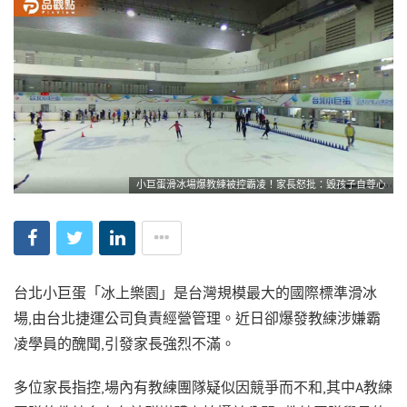
小巨蛋滑冰場爆教練被控霸凌！家長怒批：毀孩子自尊心
台北小巨蛋「冰上樂園」是台灣規模最大的國際標準滑冰
場,由台北捷運公司負責經營管理。近日卻爆發教練涉嫌霸
凌學員的醜聞,引發家長強烈不滿。
多位家長指控,場內有教練團隊疑似因競爭而不和,其中A教練