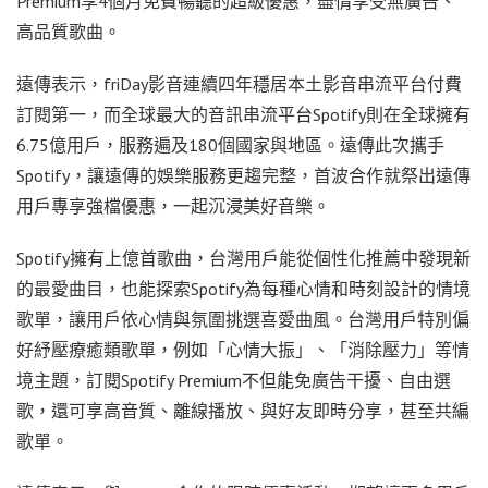
Premium享4個月免費暢聽的超級優惠，盡情享受無廣告、
高品質歌曲。
遠傳表示，friDay影音連續四年穩居本土影音串流平台付費
訂閱第一，而全球最大的音訊串流平台Spotify則在全球擁有
6.75億用戶，服務遍及180個國家與地區。遠傳此次攜手
Spotify，讓遠傳的娛樂服務更趨完整，首波合作就祭出遠傳
用戶專享強檔優惠，一起沉浸美好音樂。
Spotify擁有上億首歌曲，台灣用戶能從個性化推薦中發現新
的最愛曲目，也能探索Spotify為每種心情和時刻設計的情境
歌單，讓用戶依心情與氛圍挑選喜愛曲風。台灣用戶特別偏
好紓壓療癒類歌單，例如「心情大振」、「消除壓力」等情
境主題，訂閱Spotify Premium不但能免廣告干擾、自由選
歌，還可享高音質、離線播放、與好友即時分享，甚至共編
歌單。