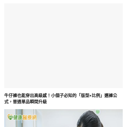
牛仔褲也能穿出高級感！小個子必知的「版型×比例」選褲公
式，普通單品瞬間升級