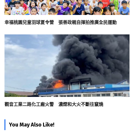
幸福桃園兒童羽球夏令營 張善政親自揮拍推廣全民運動
觀音工業二路化工廠火警 濃煙和大火不斷往竄燒
You May Also Like!