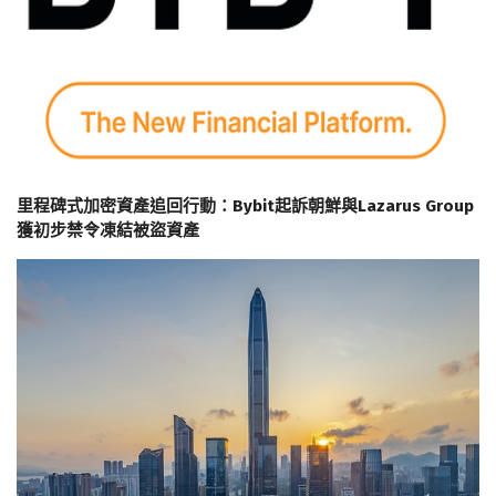
里程碑式加密資產追回行動：Bybit起訴朝鮮與Lazarus Group
獲初步禁令凍結被盜資產