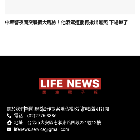
中壢警夜間突襲擴大臨檢！他酒駕遭攔再揪出無照 下場慘了
關於我們
新聞聯絡
合作提案
隱私權政策
作者聲明
訂閱
電話：(02)2776-3386
地址：台北市大安區忠孝東路四段221號12樓
lifenews.service@gmail.com