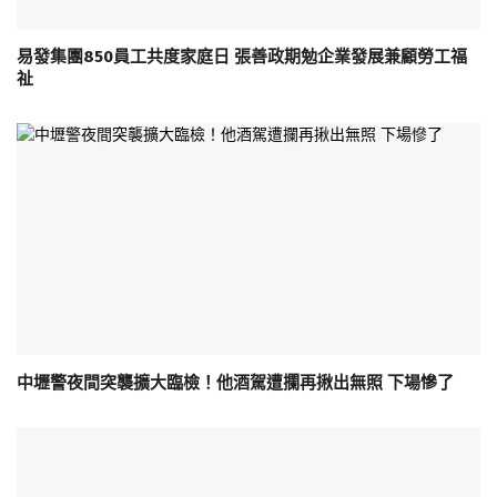
易發集團850員工共度家庭日 張善政期勉企業發展兼顧勞工福
祉
中壢警夜間突襲擴大臨檢！他酒駕遭攔再揪出無照 下場慘了