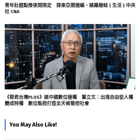
青年壯遊點推夜間限定 探東亞摺翅蝠、諸羅樹蛙 | 生活 | 中央
社 CNA
《筱君台灣PLUS》談中國數位極權 董立文：出境自由從人權
變成特權 數位監控打造全天候管控社會
You May Also Like!