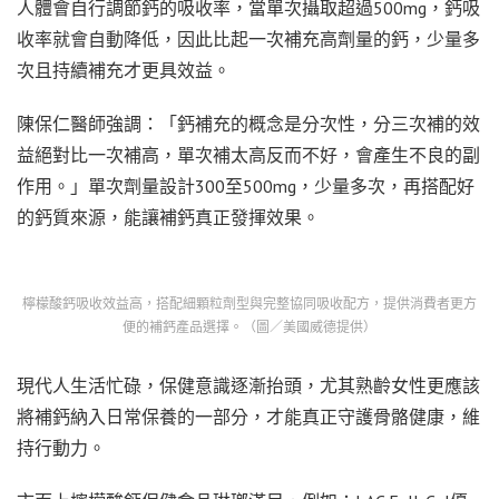
人體會自行調節鈣的吸收率，當單次攝取超過500mg，鈣吸
收率就會自動降低，因此比起一次補充高劑量的鈣，少量多
次且持續補充才更具效益。
陳保仁醫師強調：「鈣補充的概念是分次性，分三次補的效
益絕對比一次補高，單次補太高反而不好，會產生不良的副
作用。」單次劑量設計300至500mg，少量多次，再搭配好
的鈣質來源，能讓補鈣真正發揮效果。
檸檬酸鈣吸收效益高，搭配細顆粒劑型與完整協同吸收配方，提供消費者更方
便的補鈣產品選擇。（圖／美國威德提供）
現代人生活忙碌，保健意識逐漸抬頭，尤其熟齡女性更應該
將補鈣納入日常保養的一部分，才能真正守護骨骼健康，維
持行動力。