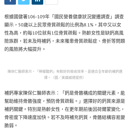
根據國健署106-109年「國民營養健康狀況變遷調查」調查
顯示，50歲以上民眾骨質疏鬆的比例為8.1%，其中又以女
性為高，約每10位就有1位骨質疏鬆。熟齡女性是缺鈣高風
險族群，若未及時補鈣，未來罹患骨質疏鬆症、骨折等問題
的風險將大幅提升。
陳保仁醫師表示，「檸檬酸鈣」有較好的吸收效率，是適合全年齡的補鈣選
擇。（圖／美國威德提供）
補鈣專家陳保仁醫師表示：「鈣是骨骼構成的關鍵元素，能
幫助維持骨骼強度，預防骨質疏鬆。」選擇好的鈣質來源是
補鈣關鍵。特別是熟齡女性，在更年期前後因荷爾蒙變化，
骨密度下降速度加快。若不及時補充鈣質，骨骼結構容易變
脆弱。