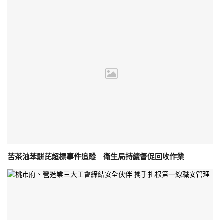
苦茶油苯駢芘超標事件追蹤 衛生局持續督促回收作業