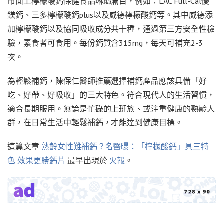
市面上檸檬酸鈣保健食品琳瑯滿目，例如：LAC Full-Cal優
鎂鈣、三多檸檬酸鈣plus以及威德檸檬酸鈣等。其中威德添
加檸檬酸鈣以及協同吸收成分共十種，通過第三方安全性檢
驗，素食者可食用。每份鈣質含315mg，每天可補充2-3
次。
為輕鬆補鈣，陳保仁醫師推薦選擇補鈣產品應該具備「好
吃、好帶、好吸收」的三大特色。符合現代人的生活習慣，
適合長期服用。無論是忙碌的上班族、或注重健康的熟齡人
群，在日常生活中輕鬆補鈣，才能達到健康目標。
這篇文章
熟齡女性難補鈣？名醫曝：「檸檬酸鈣」具三特
色 效果更勝鈣片
最早出現於
火報
。