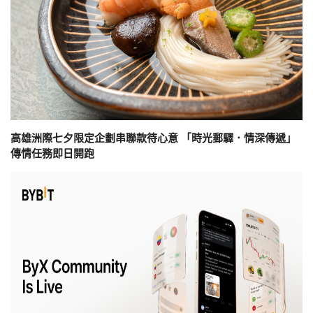
高雄洲際七夕限定企劃串聯款待心意 「時光郵驛．情深傳遞」
傳情任務即日開跑