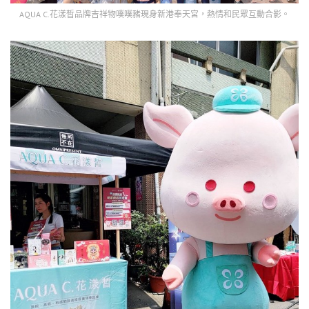
AQUA C.花漾皙品牌吉祥物噗噗豬現身新港奉天宮，熱情和民眾互動合影。