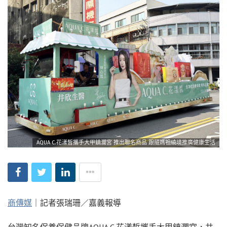
AQUA C.花漾皙攜手大甲鎮瀾宮 推出聯名商品 跟隨媽祖繞境推廣健康生活
商傳媒
｜記者張瑞珊／嘉義報導