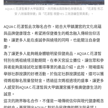
AQUA C.花漾皙攜手大甲鎮瀾宮，共同推出兩款聯名保健商品：「花漾皙 熊芯
安·八效循環保健」與「花漾皙 視靈YES·三效游離型葉黃素」。
AQUA C.花漾皙此次聯名合作，結合大甲鎮瀾宮的文化底蘊
與品牌健康理念，希望將保健養生的概念融入傳統信仰活
動，讓更多人能在虔誠參與繞境的同時，也能關注自身健
康。
為了讓更多人能夠親身體驗明星保健商品，AQUA C.花漾皙
特別在媽祖繞境活動期間，在奉天宮設立攤位，讓信眾和參
與者能夠直接試吃並獲得專業的產品介紹。此外，現場還有
舉辦社群按讚的好禮活動，於指定社群按讚追蹤，還可以獲
得媽祖聯名限量發財金。透過這次媽祖遶境的盛事，讓更多
人感受到AQUA C.花漾皙與大甲鎮瀾宮攜手推廣健康生活的
誠意。
這次的跨界聯名合作，不僅是一場傳統信仰與現代健康概念
的結合，更展現出AQUA C.對於全民健康的關注與承諾！