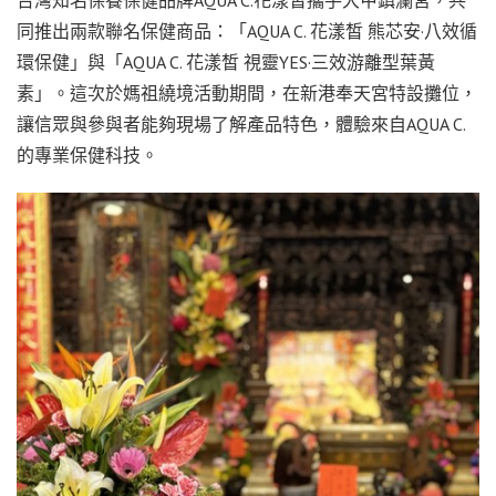
台灣知名保養保健品牌AQUA C.花漾皙攜手大甲鎮瀾宮，共
同推出兩款聯名保健商品：「AQUA C. 花漾皙 熊芯安·八效循
環保健」與「AQUA C. 花漾皙 視靈YES·三效游離型葉黃
素」。這次於媽祖繞境活動期間，在新港奉天宮特設攤位，
讓信眾與參與者能夠現場了解產品特色，體驗來自AQUA C.
的專業保健科技。