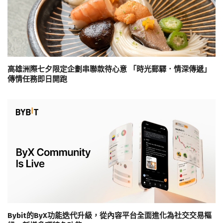
高雄洲際七夕限定企劃串聯款待心意 「時光郵驛．情深傳遞」
傳情任務即日開跑
Bybit的ByX功能迭代升級，從內容平台全面進化為社交交易樞