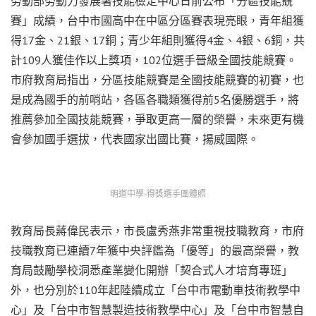
勞動部勞動力發展署技能檢定中心日前公布「分區技能競
賽」成績，台中市國高中在中區分區賽表現亮眼，青年組獲
得17金、21銀、17銅；青少年組則獲得4金、4銀、6銅，共
計109人獲佳作以上獎項，102位選手晉級全國技能競賽。
市府教育局指出，分區技能競賽是全國技能競賽的初賽，也
是成為國手的前哨站，各區各職類獲得前5名優勝選手，將
推薦參加全國技能競賽，爭取更高一層的榮譽，未來更有機
會參加國手選拔，代表國家出國比賽，揚威國際。
明道中學-得獎選手團體照
教育局長蔣偉民表示，市長盧秀燕非常重視技職教育，市府
技職教育已連續7年獲中央評鑑為「優等」的最高榮譽，教
育局鼓勵學校洞悉產業變化開辦「契合式人才培育專班」
外，也分別於110年起陸續成立「台中市電動車技術教學中
心」及「台中市智慧製造技術教學中心」及「台中市智慧自