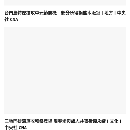
台南農特產搶攻中元節商機 部分所得捐熊本賑災 | 地方 | 中央
社 CNA
三地門排灣族收穫祭登場 周春米與族人共舞祈願永續 | 文化 |
中央社 CNA