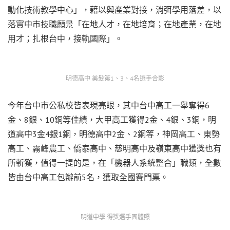
動化技術教學中心」，藉以與產業對接，消弭學用落差，以
落實中市技職願景「在地人才，在地培育；在地產業，在地
用才；扎根台中，接軌國際」。
明德高中 美髮第1、3、4名選手合影
今年台中市公私校皆表現亮眼，其中台中高工一舉奪得6
金、8銀、10銅等佳績，大甲高工獲得2金、4銀、3銅，明
道高中3金4銀1銅，明德高中2金、2銅等，神岡高工、東勢
高工、霧峰農工、僑泰高中、慈明高中及嶺東高中獲獎也有
所斬獲，值得一提的是，在「機器人系統整合」職類，全數
皆由台中高工包辦前5名，獲取全國賽門票。
明道中學 得獎選手團體照