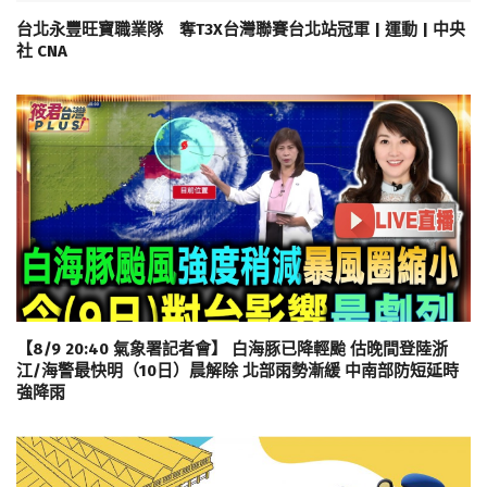
台北永豐旺寶職業隊 奪T3X台灣聯賽台北站冠軍 | 運動 | 中央
社 CNA
【8/9 20:40 氣象署記者會】 白海豚已降輕颱 估晚間登陸浙
江/海警最快明（10日）晨解除 北部雨勢漸緩 中南部防短延時
強降雨