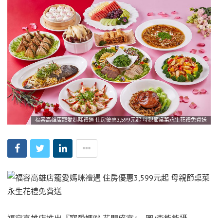
福容高雄店寵愛媽咪禮遇 住房優惠3,599元起 母親節桌菜永生花禮免費送