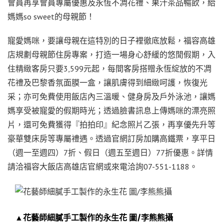
會員再享會員專屬優惠及永恆不凋花禮、果汁茶品暢飲，給
媽媽so sweet的母親節！
寵愛媽咪，要讓母親在這特別的日子裡徹底放鬆，福容高雄
店規劃母親節住房專案，打造一場身心舒緩的悠閒假期，入
住精緻客房只要3,599元起，每間客房搭贈永恆綻放的不凋
花禮及巴黎香氛面膜一盒，讓肌膚得到細緻呵護，恢復光
采；亦可免費使用飯店內三溫暖、健身房及戶外泳池，讓媽
媽享受被寵愛的假期時光；透過臉書訊息上傳媽咪的漂亮照
片，還可免費獲得『拍拍印』紀念照片乙張，再享優先升等
豪華雙床房等專屬禮遇。透過官網訂房加購高鐵票，享平日
（週一至週四）7折、假日（週五至週日）77折優惠。詳情
請洽福容大飯店高雄店官網或來電洽詢07-551-1188。
▲花藝師細膩手工製作的永生花 圖/李熊熊攝