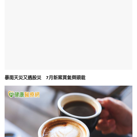
暴雨天災又遇股災 7月新案買氣倒頭栽