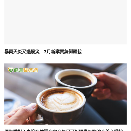
暴雨天災又遇股災 7月新案買氣倒頭栽