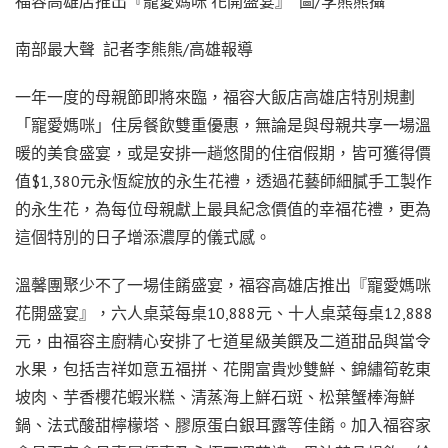
福容高雄店推出『寵愛媽咪 花開盛宴』 圖/李熊熊攝
南部最大聲 記者李熊熊/高雄報導
一年一度的母親節即將來臨，福容大飯店高雄店特別規劃
「寵愛媽咪」住房餐飲雙重優惠，無論是與母親共享一場溫
暖的美食盛宴，或是安排一趟悠閒的住宿假期，皆可獲得價
值$1,380元永恆綻放的永生花禮，透過花藝師細膩手工製作
的永生花，為每位母親獻上最具紀念價值的幸福花禮，更為
這個特別的日子增添濃厚的儀式感。
溫馨團聚少不了一場佳餚盛宴，福容高雄店推出『寵愛媽咪
花開盛宴』，六人桌菜每桌10,888元、十人桌菜每桌12,888
元，由福容主廚精心安排了七道星級美饌及二道甜品與當令
水果，包括吉祥如意五福拼、花開富貴炒雙鮮、錦繡筍乾東
坡肉、芋香櫻花蝦米糕、清蒸海上鮮石斑、松葉蟹棒海鮮
鍋、法式酸甜檸檬塔、膠原蛋白銀耳露等佳餚。加入福容家