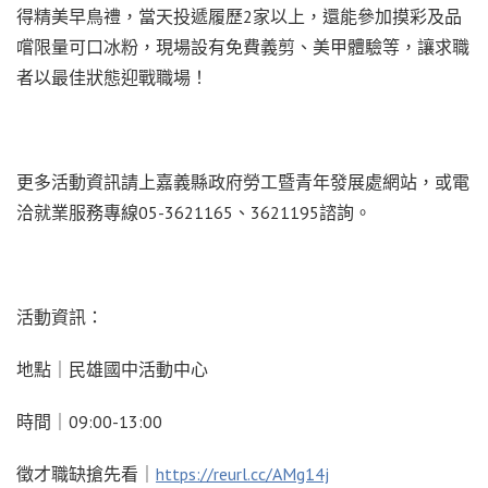
得精美早鳥禮，當天投遞履歷2家以上，還能參加摸彩及品
嚐限量可口冰粉，現場設有免費義剪、美甲體驗等，讓求職
者以最佳狀態迎戰職場！
更多活動資訊請上嘉義縣政府勞工暨青年發展處網站，或電
洽就業服務專線05-3621165、3621195諮詢。
活動資訊：
地點｜民雄國中活動中心
時間｜09:00-13:00
徵才職缺搶先看｜
https://reurl.cc/AMg14j