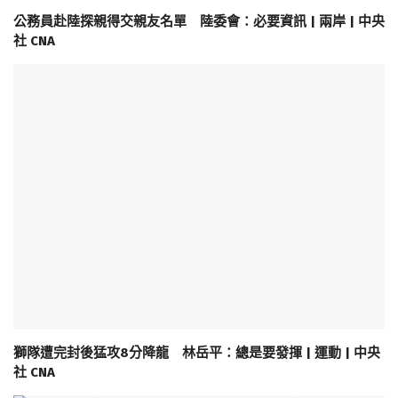
公務員赴陸探親得交親友名單 陸委會：必要資訊 | 兩岸 | 中央
社 CNA
獅隊遭完封後猛攻8分降龍 林岳平：總是要發揮 | 運動 | 中央
社 CNA