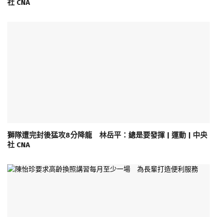
社 CNA
獅隊遭完封後猛攻8分降龍 林岳平：總是要發揮 | 運動 | 中央
社 CNA