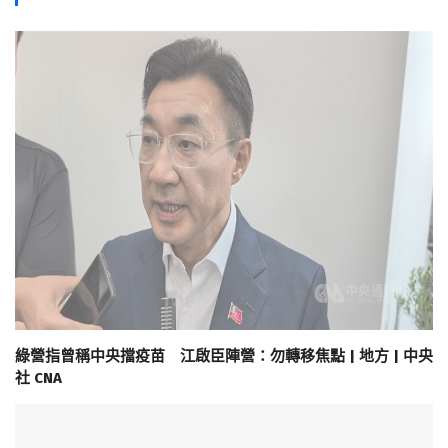
綠營指曾稱中央擋疫苗 江啟臣陣營：勿轉移焦點 | 地方 | 中央
社 CNA