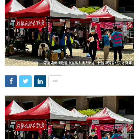
67家醫護機構進駐中臺科大擴大徵才 校園博覽會成覓才寶庫