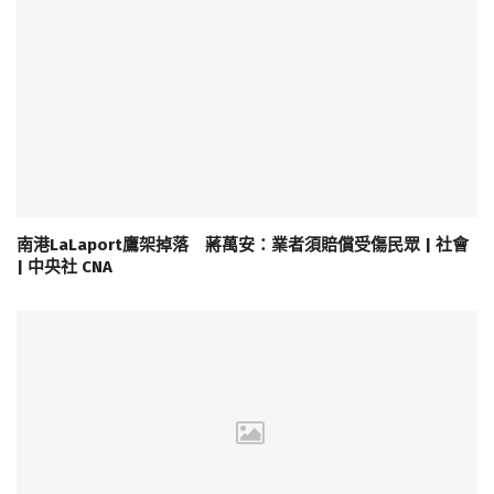
南港LaLaport鷹架掉落 蔣萬安：業者須賠償受傷民眾 | 社會
| 中央社 CNA