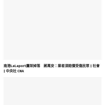
南港LaLaport鷹架掉落 蔣萬安：業者須賠償受傷民眾 | 社會
| 中央社 CNA