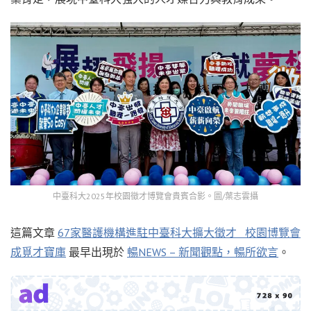
中臺科大2025年校園徵才博覽會貴賓合影。圖/葉志雲攝
這篇文章
67家醫護機構進駐中臺科大擴大徵才 校園博覽會
成覓才寶庫
最早出現於
暢NEWS – 新聞觀點，暢所欲言
。