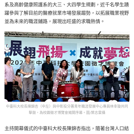
系及高齡健康照護系的大三、大四學生規劃，近千名學生踴
躍參與了解目前的醫療就業市場發展趨勢，以拓展職業視野
並為未來的職涯鋪路，展現出旺盛的求職熱情。
中臺科大校長陳錦杏（中左）與中彰投分署青年職涯發展中心專員林幸璇共同
擊鼓，為校園徵才博覽會揭開序幕。圖/葉志雲攝
主持開幕儀式的中臺科大校長陳錦杏指出，隨著台灣人口結