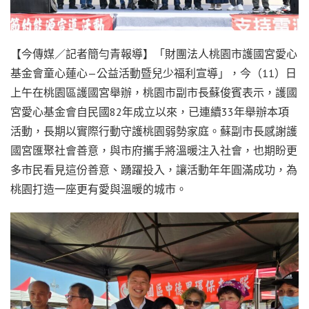
【今傳媒／記者簡勻青報導】「財團法人桃園市護國宮愛心
基金會童心蓮心—公益活動暨兒少福利宣導」，今（11）日
上午在桃園區護國宮舉辦，桃園市副市長蘇俊賓表示，護國
宮愛心基金會自民國82年成立以來，已連續33年舉辦本項
活動，長期以實際行動守護桃園弱勢家庭。蘇副市長感謝護
國宮匯聚社會善意，與市府攜手將溫暖注入社會，也期盼更
多市民看見這份善意、踴躍投入，讓活動年年圓滿成功，為
桃園打造一座更有愛與溫暖的城市。