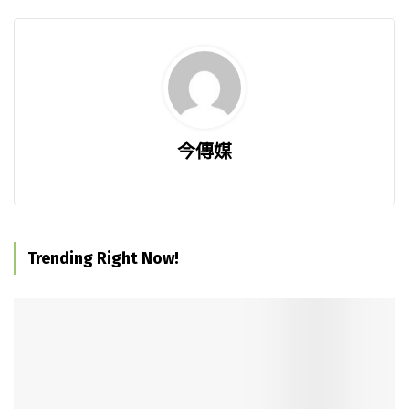
今傳媒
Trending Right Now!