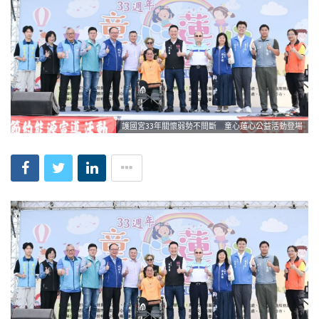
護國宮33年關懷弱勢不間斷 童心蓮心公益活動登場