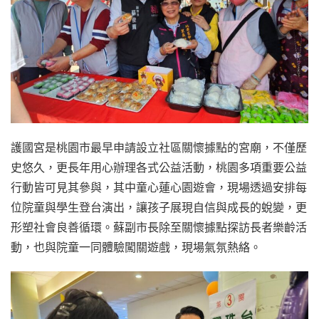
護國宮是桃園市最早申請設立社區關懷據點的宮廟，不僅歷
史悠久，更長年用心辦理各式公益活動，桃園多項重要公益
行動皆可見其參與，其中童心蓮心園遊會，現場透過安排每
位院童與學生登台演出，讓孩子展現自信與成長的蛻變，更
形塑社會良善循環。蘇副市長除至關懷據點探訪長者樂齡活
動，也與院童一同體驗闖關遊戲，現場氣氛熱絡。