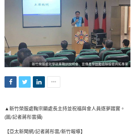
新竹榮服處就學就業職訓說明會 宣傳產學鼓勵退除役官兵拓專業
▲新竹榮服處鞠宗顯處長主持並祝福與會人員逐夢踏實。
(圖/記者蔣彤雲攝)
【亞太新聞網/記者蔣彤雲/新竹報導】