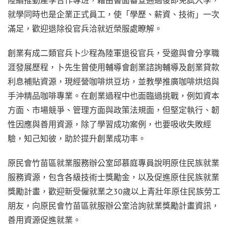
就學同時也是企業正式員工，使「學歷、薪資、技術」一次
滿足，歡迎退除役官兵洽就近榮服處瞭解。
創業有成二類官兵卜少程為陸軍退役官兵，受邀與會分享職
涯發展歷程，卜先生曾使用輔導會創業諮詢輔導及創業貸款
利息補貼資源，現經營咖啡烘豆坊，並教學推廣咖啡烘焙與
手沖精品咖啡專業。在創業過程中也面臨過挑戰，例如資本
方面、市場競爭、管理方面與政策法規面，但堅定執行、韌
性因應與善用資源，除了學習成功案例，也要吸收失敗經
驗，知己知彼，助於提升創業成功率。
原民會竹苗區就業服務辦公室邱慕庭專員說明原住民族就業
服務資源，包含各級技術士獎勵金，以及促進原住民族就業
獎勵計畫，歡迎新受僱就業之30歲以上青壯年原住民族勞工
朋友，向原民會竹苗區就服辦公室洽詢就業獎勵計畫資訊，
善用資源促進就業。