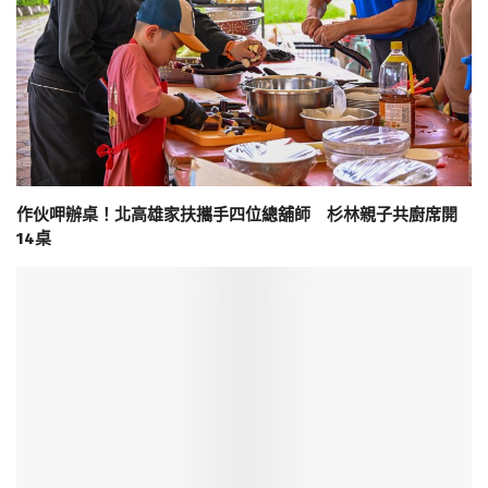
作伙呷辦桌！北高雄家扶攜手四位總舖師 杉林親子共廚席開
14桌