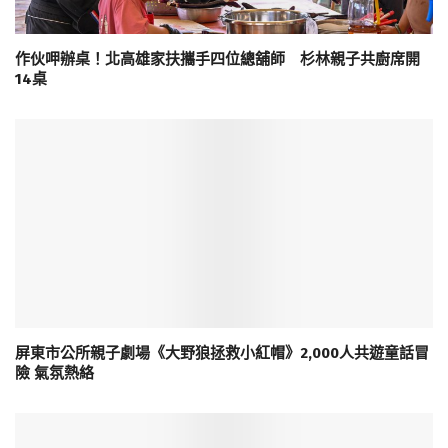
作伙呷辦桌！北高雄家扶攜手四位總舖師 杉林親子共廚席開
14桌
屏東市公所親子劇場《大野狼拯救小紅帽》2,000人共遊童話冒
險 氣氛熱絡