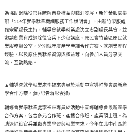
為協助退除役官兵瞭解自身權益與職涯發展，新竹榮服處舉
辦「114年就學就業職訓服務工作說明會」，由新竹榮服處
鞠宗顯處長主持，輔導會就學就業處沈立忠副處長與會，並
邀請創業有成退除役官兵卜少程講座、原民會竹苗區原民就
業服務辦公室，分別就年度產學產訓合作方案、就創業歷程
經驗，以及原住民就業資源與權益等，向參加人員分享交
流，互動熱絡。
▲輔導會就學就業處李福來專員於活動中宣導輔導會最新產
學合作方案。(圖/記者蔣彤雲攝)
輔導會就學就業處李福來專員於活動中宣導輔導會最新產學
合作方案，包含多元合作班、產攜合作班、產業碩士班。為
助退除役官兵兼顧專業學習與就業需求，今年在北中南區將
陸續推動產學合作專班，藉由書面審查通過後即免試入學，